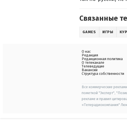
Связанные т
GAMES
ИГРЫ
КУ
О нас
Редакция
Редакционная политика
О телеканале
Телеведущие
Вакансии
Структура собственности
Все коммерческие рекламн
пометкой "Эксперт", "Поз
рекламе и правил цитиров
«Телерадиокомпания" Люкс