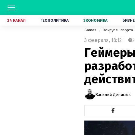
24 КАНАЛ
ГЕОПОЛИТИКА
ЭКОНОМИКА
БИЗНЕ
Games
Вокруг е -спорта
3 февраля,
18:12
2
Геймеры
разработ
действи
Василий Денисюк