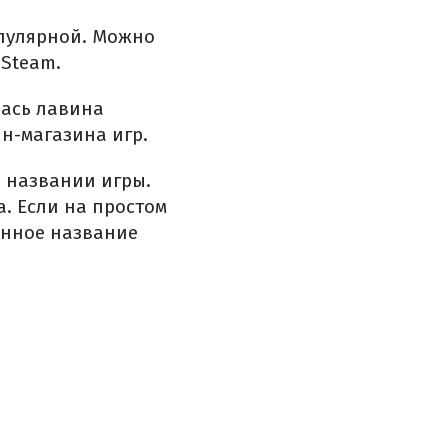
опулярной. Можно
 Steam.
лась лавина
н-магазина игр.
в названии игры.
. Если на простом
анное название