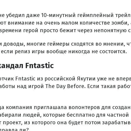
не убедил даже 10-минутный геймплейный трейле
ют внимание на очень малом количестве зомби, а
времени герой просто бежит через непонятную с
 доводы, многие геймеры сходятся во мнении, ч
если релиз игры вообще никогда не состоится.
андал Fntastic
чик Fntastic из российской Якутии уже не впер
аботы над игрой The Day Before. Если такая раб
ода компания приглашала волонтеров для создан
абирали людей, которые бесплатно для частной
проект, из которого она будет потом зарабатыв
 правда ли?