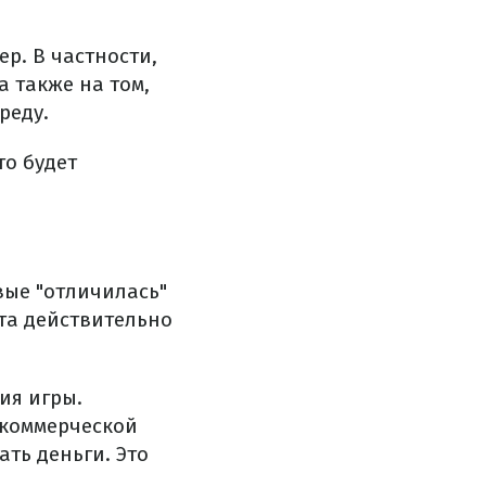
р. В частности,
 также на том,
реду.
то будет
вые "отличилась"
ота действительно
ия игры.
 коммерческой
ать деньги. Это