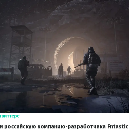
 твиттере
 российскую компанию-разработчика Fntastic 