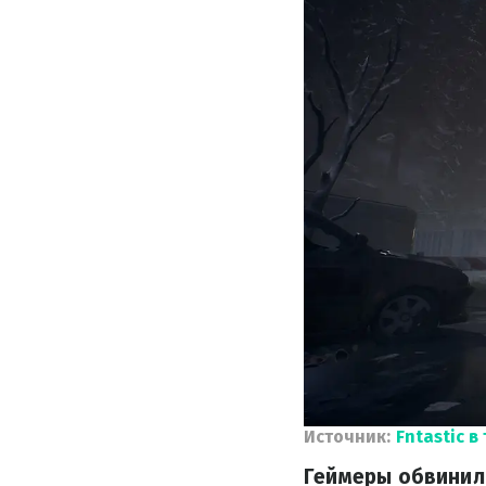
Источник:
Fntastic в
Геймеры обвинили