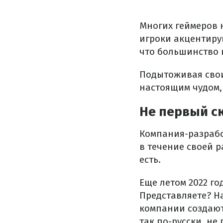
Многих геймеров 
игроки акцентиру
что большинство 
Подытоживая свои
настоящим чудом, 
Не первый ск
Компания-разработ
в течение своей р
есть.
Еще летом 2022 г
Представляете? Н
компании создают 
так по-русски, не