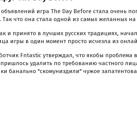
 объявлений игра The Day Before стала очень п
. Так что она стала одной из самых желанных на
как и принято в лучших русских традициях, нача
ица игры в один момент просто исчезла из онлай
отчик Fntastic утверждал, что якобы проблема 
 пришлось удалить по требованию частного лица
ики банально "скомуниздили" чужое запатентов