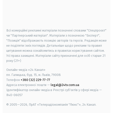
android
apple
smart tv
samsung smart tv
Всі комерційні рекламні матеріали позначені словами "Спецпроєкт"
чи "Партнерський матеріал". Матеріали з позначкою "Експерт",
"Позиція" відображають позицію авторів та героїв. Редакція може
не поділяти їхніх поглядів. Детальніше щодо реклами та правил
цитування можна ознайомитись в правилах користування сайтом.
Усі права захищені.
Матеріали сайту призначені для осіб старше
21
року (21+)
Онлайн-медіа «24 Канал»
пл. Галицька, буд. 15, м. Львів, 79008
Телефон
+380 (32) 229-77-77
Адреса електронної пошти —
legal@24tv.com.ua
Ідентифікатор онлайн-медіа в Реєстрі суб'єктів у сфері медіа —
R40-06057
© 2005—2026,
ПрАТ «Телерадіокомпанія "Люкс"», 24 Канал.