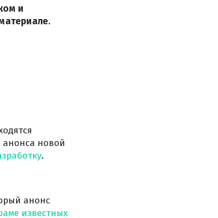
ком и
 материале.
ходятся
о анонса новой
азработку
.
корый анонс
раме известных