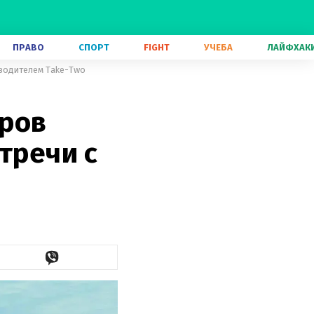
ПРАВО
СПОРТ
FIGHT
УЧЕБА
ЛАЙФХАК
оводителем Take-Two
еров
тречи с