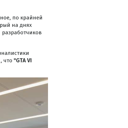
ное, по крайней
орый на днях
и разработчиков
рналистики
, что
"GTA VI