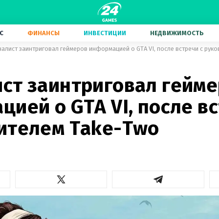
С
ФИНАНСЫ
ИНВЕСТИЦИИ
НЕДВИЖИМОСТЬ
алист заинтриговал геймеров информацией о GTA VI, после встречи с рук
ст заинтриговал гейм
ией о GTA VI, после вс
ителем Take-Two