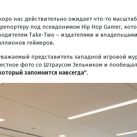
скоро нас действительно ожидает что-то масштаб
 репортеру под псевдонимом Hip Hop Gamer, кот
оводителем Take-Two – издателями и владельцам
ллионов геймеров.
 уважаемый представитель западной игровой жу
естное фото со Штраусом Зельником и пообещал
который запомнится навсегда"
.