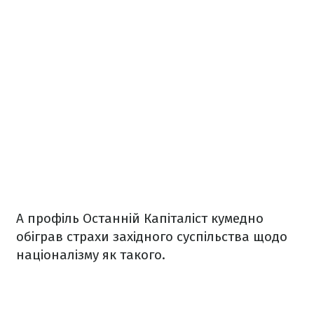
А профіль Останній Капіталіст кумедно
обіграв страхи західного суспільства щодо
націоналізму як такого.