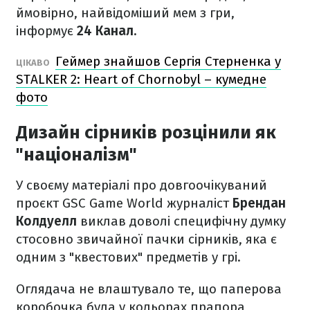
ймовірно, найвідоміший мем з гри,
інформує
24 Канал.
Геймер знайшов Сергія Стерненка у
ЦІКАВО
STALKER 2: Heart of Chornobyl – кумедне
фото
Дизайн сірників розцінили як
"націоналізм"
У своєму матеріалі про довгоочікуваний
проєкт GSC Game World журналіст
Брендан
Колдуелл
виклав доволі специфічну думку
стосовно звичайної пачки сірників, яка є
одним з "квестових" предметів у грі.
Оглядача не влаштувало те, що паперова
коробочка була у кольорах прапора