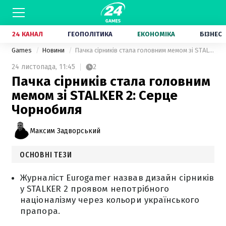
24 КАНАЛ
ГЕОПОЛІТИКА
ЕКОНОМІКА
БІЗНЕС
Games
Новини
Пачка сірників стала головним мемом зі STALKER 2: Серце Чорнобиля
24 листопада,
11:45
2
Пачка сірників стала головним
мемом зі STALKER 2: Серце
Чорнобиля
Максим Задворський
ОСНОВНІ ТЕЗИ
Журналіст Eurogamer назвав дизайн сірників
у STALKER 2 проявом непотрібного
націоналізму через кольори українського
прапора.