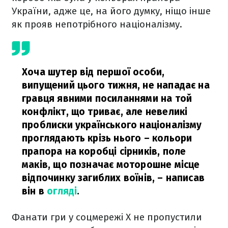
України, адже це, на його думку, ніщо інше
як прояв непотрібного націоналізму.
Хоча шутер від першої особи,
випущений цього тижня, не нападає на
гравця явними посиланнями на той
конфлікт, що триває, але невеликі
проблиски українського націоналізму
проглядають крізь нього – кольори
прапора на коробці сірників, поле
маків, що позначає моторошне місце
відпочинку загиблих воїнів,
– написав
він в
огляді
.
Фанати гри у соцмережі X не пропустили