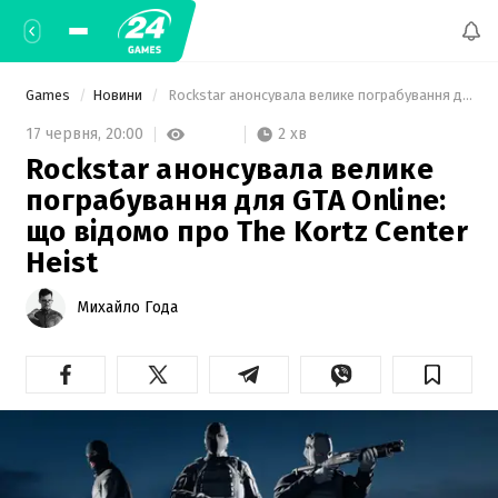
Games
Новини
 Rockstar анонсувала велике пограбування для GTA Online: що відомо про The Kortz Center Heist 
2 хв
17 червня,
20:00
Rockstar анонсувала велике
пограбування для GTA Online:
що відомо про The Kortz Center
Heist
Михайло Года