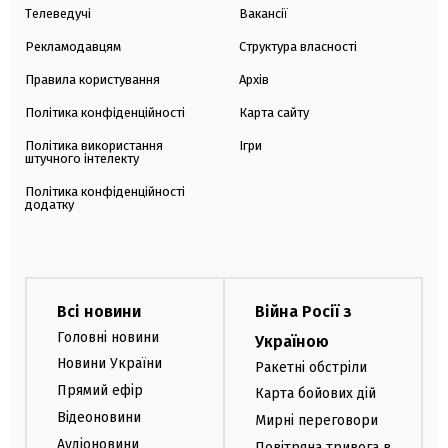
Телеведучі
Вакансії
Рекламодавцям
Структура власності
Правила користування
Архів
Політика конфіденційності
Карта сайту
Політика використання
Ігри
штучного інтелекту
Політика конфіденційності
додатку
Всі новини
Війна Росії з
Головні новини
Україною
Новини України
Ракетні обстріли
Прямий ефір
Карта бойових дій
Відеоновини
Мирні переговори
Аудіоновини
Повітряна тривога в