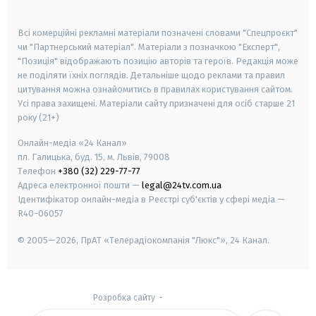
smart tv
samsung smart tv
Всі комерційні рекламні матеріали позначені словами "Спецпроєкт"
чи "Партнерський матеріал". Матеріали з позначкою "Експерт",
"Позиція" відображають позицію авторів та героїв. Редакція може
не поділяти їхніх поглядів. Детальніше щодо реклами та правил
цитування можна ознайомитись в правилах користування сайтом.
Усі права захищені.
Матеріали сайту призначені для осіб старше
21
року (21+)
Онлайн-медіа «24 Канал»
пл. Галицька, буд. 15, м. Львів, 79008
Телефон
+380 (32) 229-77-77
Адреса електронної пошти —
legal@24tv.com.ua
Ідентифікатор онлайн-медіа в Реєстрі суб'єктів у сфері медіа —
R40-06057
© 2005—2026,
ПрАТ «Телерадіокомпанія "Люкс"», 24 Канал.
Розробка сайту
-