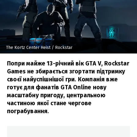
The Kortz Center Heist
/ Rockstar
Попри майже 13-річний вік GTA V, Rockstar
Games не збирається згортати підтримку
своєї найуспішнішої гри. Компанія вже
готує для фанатів GTA Online нову
масштабну пригоду, центральною
частиною якої стане чергове
пограбування.