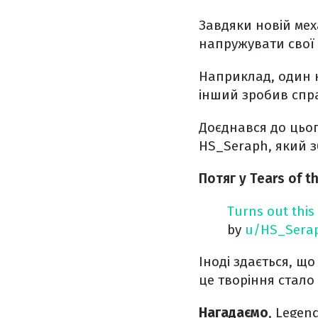
Завдяки новій мех
напружувати свої
Наприклад, один 
інший зробив спр
Доєднався до цьог
HS_Seraph, який з
Потяг у Tears of t
Turns out this
by
u/HS_Sera
Іноді здається, що
це творіння стало
Нагадаємо
, Legen