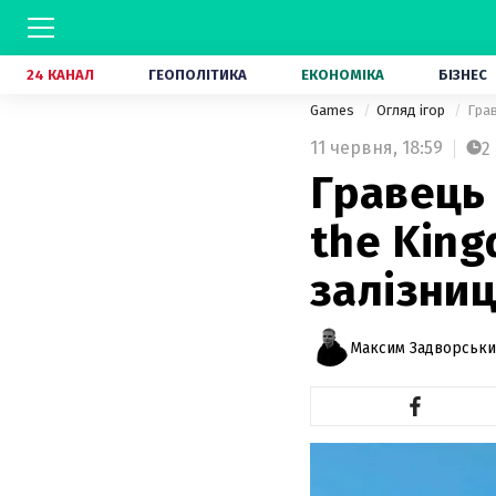
24 КАНАЛ
ГЕОПОЛІТИКА
ЕКОНОМІКА
БІЗНЕС
Games
Огляд ігор
Грав
11 червня,
18:59
2
Гравець 
the King
залізни
Максим Задворськ