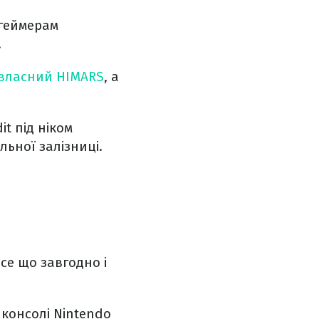
 геймерам
.
власний HIMARS
, а
t під ніком
ьної залізниці.
все що завгодно і
 консолі Nintendo