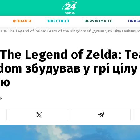
ФІНАНСИ
ІНВЕСТИЦІЇ
НЕРУХОМІСТЬ
ПРАВ
ець The Legend of Zelda: Tears of the Kingdom збудував у грі цілу залізниц
The Legend of Zelda: Te
dom збудував у грі цілу
цю
ий