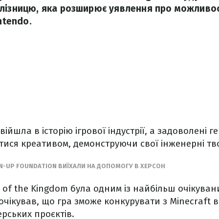
лізницю, яка розширює уявлення про можливост
ntendo.
ійшла в історію ігрової індустрії, а задоволені г
тися креативом, демонструючи свої інженерні т
-UP FOUNDATION ВИЇХАЛИ НА ДОПОМОГУ В ХЕРСОН
 of the Kingdom була одним із найбільш очікувани
 очікував, що гра зможе конкурувати з Minecraft в
рських проєктів.