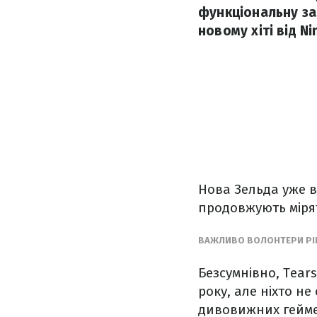
функціональну за
новому хіті від Ni
Нова Зельда уже вв
продовжують міря
ВАЖЛИВО ВОЛОНТЕРИ PIN
Безсумнівно, Tears
року, але ніхто не
дивовижних гейме