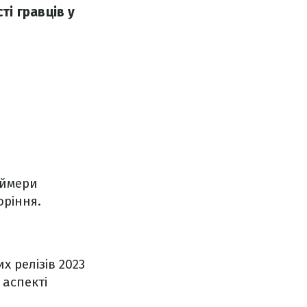
і гравців у
еймери
воріння.
х релізів 2023
 аспекті