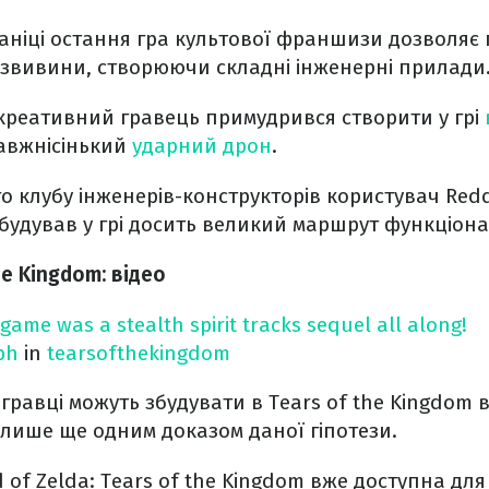
аніці остання гра культової франшизи дозволяє
 звивини, створюючи складні інженерні прилади
креативний гравець примудрився створити у грі
авжнісінький
ударний дрон
.
о клубу інженерів-конструкторів користувач Reddi
будував у грі досить великий маршрут функціонал
he Kingdom: відео
 game was a stealth spirit tracks sequel all along!
ph
in
tearsofthekingdom
 гравці можуть збудувати в Tears of the Kingdom 
 лише ще одним доказом даної гіпотези.
d of Zelda: Tears of the Kingdom вже доступна для