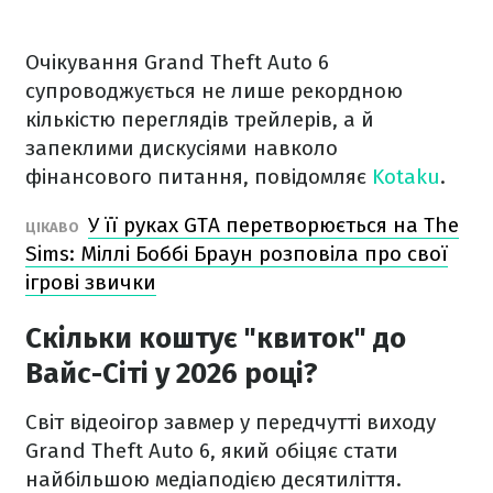
Очікування Grand Theft Auto 6
супроводжується не лише рекордною
кількістю переглядів трейлерів, а й
запеклими дискусіями навколо
фінансового питання, повідомляє
Kotaku
.
У її руках GTA перетворюється на The
ЦІКАВО
Sims: Міллі Боббі Браун розповіла про свої
ігрові звички
Скільки коштує "квиток" до
Вайс-Сіті у 2026 році?
Світ відеоігор завмер у передчутті виходу
Grand Theft Auto 6, який обіцяє стати
найбільшою медіаподією десятиліття.