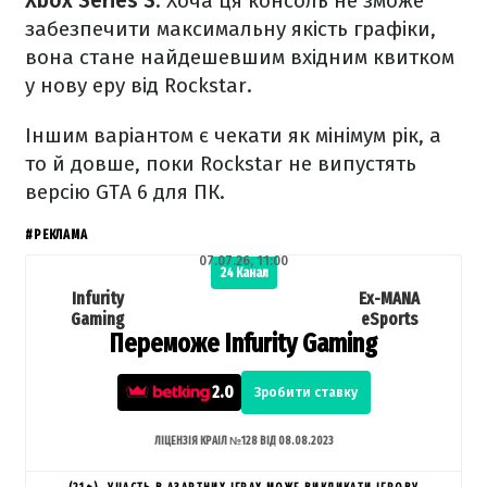
Xbox Series S
. Хоча ця консоль не зможе
забезпечити максимальну якість графіки,
вона стане найдешевшим вхідним квитком
у нову еру від Rockstar.
Іншим варіантом є чекати як мінімум рік, а
то й довше, поки Rockstar не випустять
версію GTA 6 для ПК.
#РЕКЛАМА
07.07.26, 11:00
24 Канал
Infurity
Ex-MANA
Gaming
eSports
Переможе Infurity Gaming
2.0
Зробити ставку
ЛІЦЕНЗІЯ КРАІЛ №128 ВІД 08.08.2023