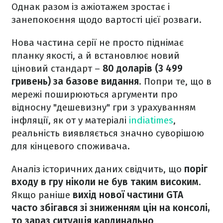
Однак разом із ажіотажем зростає і
занепокоєння щодо вартості цієї розваги.
Нова частина серії не просто піднімає
планку якості, а й встановлює новий
ціновий стандарт –
80 доларів (3 499
гривень) за базове видання
. Попри те, що в
мережі поширюються аргументи про
відносну "дешевизну" гри з урахуванням
інфляції, як от у матеріалі
indiatimes
,
реальність виявляється значно суворішою
для кінцевого споживача.
Аналіз історичних даних свідчить, що
поріг
входу в гру ніколи не був таким високим
.
Якщо раніше
вихід нової частини GTA
часто збігався зі зниженням цін на консолі,
то зараз ситуація кардинально