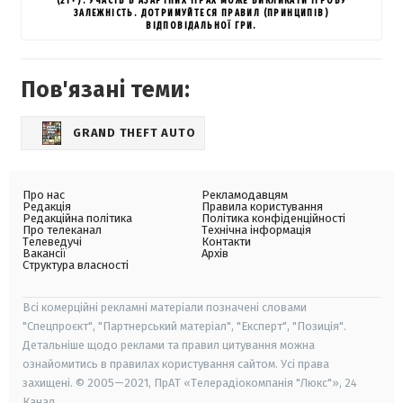
(21+). УЧАСТЬ В АЗАРТНИХ ІГРАХ МОЖЕ ВИКЛИКАТИ ІГРОВУ
ЗАЛЕЖНІСТЬ. ДОТРИМУЙТЕСЯ ПРАВИЛ (ПРИНЦИПІВ)
ВІДПОВІДАЛЬНОЇ ГРИ.
Пов'язані теми:
GRAND THEFT AUTO
Про нас
Рекламодавцям
Редакція
Правила користування
Редакційна політика
Політика конфіденційності
Про телеканал
Технічна інформація
Телеведучі
Контакти
Вакансії
Архів
Структура власності
Всі комерційні рекламні матеріали позначені словами
"Спецпроєкт", "Партнерський матеріал", "Експерт", "Позиція".
Детальніше щодо реклами та правил цитування можна
ознайомитись в правилах користування сайтом. Усі права
захищені. © 2005—2021, ПрАТ «Телерадіокомпанія "Люкс"», 24
Канал.