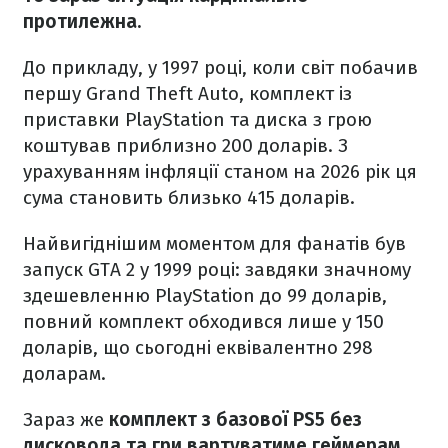
протилежна.
До прикладу, у 1997 році, коли світ побачив
першу Grand Theft Auto, комплект із
приставки PlayStation та диска з грою
коштував приблизно 200 доларів. З
урахуванням інфляції станом на 2026 рік ця
сума становить близько 415 доларів.
Найвигіднішим моментом для фанатів був
запуск GTA 2 у 1999 році: завдяки значному
здешевленню PlayStation до 99 доларів,
повний комплект обходився лише у 150
доларів, що сьогодні еквівалентно 298
доларам.
Зараз же
комплект з базової PS5 без
дисковода та гри вартуватиме геймерам