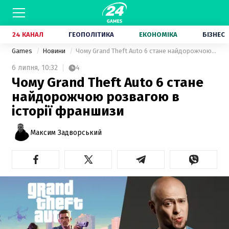
24 КАНАЛ
ГЕОПОЛІТИКА
ЕКОНОМІКА
БІЗНЕС
Games
Новини
Чому Grand Theft Auto 6 стане найдорожчою розвагою в історії франшизи
6 липня,
10:32
4
Чому Grand Theft Auto 6 стане
найдорожчою розвагою в
історії франшизи
Максим Задворський