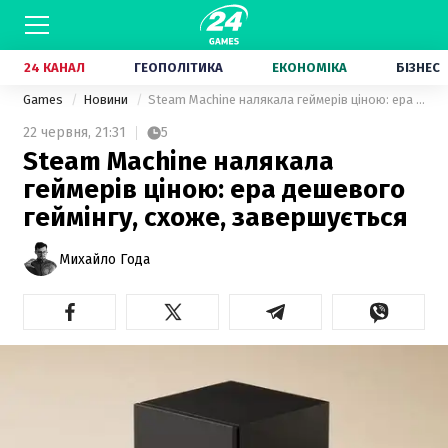
24 КАНАЛ
ГЕОПОЛІТИКА
ЕКОНОМІКА
БІЗНЕС
Games
Новини
Steam Machine налякала геймерів ціною: ера дешевого геймінгу, схоже, завершується
22 червня,
21:31
5
Steam Machine налякала
геймерів ціною: ера дешевого
геймінгу, схоже, завершується
Михайло Года