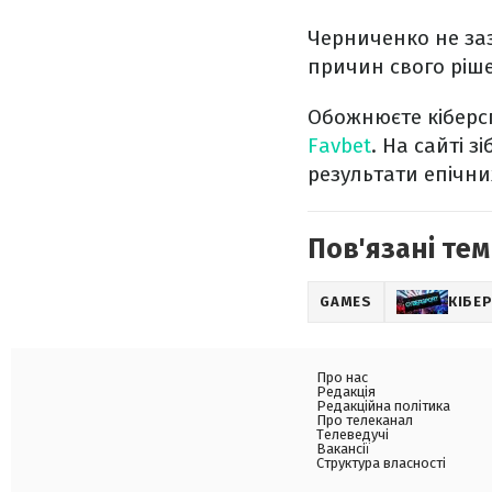
Черниченко не заз
причин свого ріш
Обожнюєте кіберсп
Favbet
. На сайті 
результати епічни
Пов'язані тем
GAMES
КІБЕ
Про нас
Редакція
Редакційна політика
Про телеканал
Телеведучі
Вакансії
Структура власності