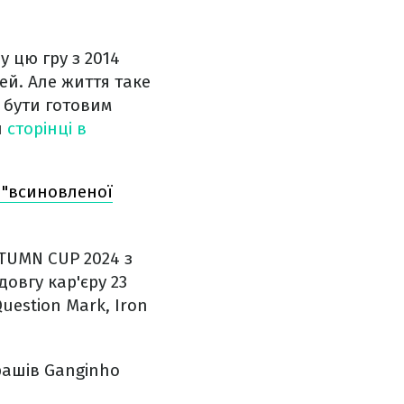
у цю гру з 2014
ей. Але життя таке
 бути готовим
й
сторінці в
о "всиновленої
UTUMN CUP 2024 з
довгу кар'єру 23
Question Mark, Iron
рашів Ganginho