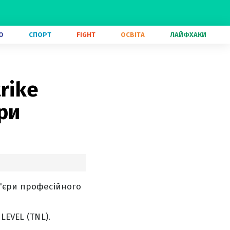
О
СПОРТ
FIGHT
ОСВІТА
ЛАЙФХАКИ
rike
ри
р'єри професійного
LEVEL (TNL).