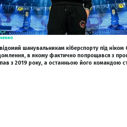
иченко
 відомий шанувальникам кіберспорту під ніком 
ідомлення, в якому фактично попрощався з пр
упав з 2019 року, а останньою його командою с