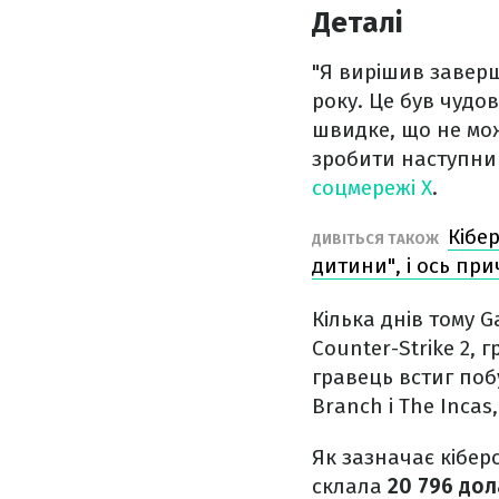
Деталі
"Я вирішив заверш
року. Це був чудо
швидке, що не мо
зробити наступни
соцмережі X
.
Кібе
ДИВІТЬСЯ ТАКОЖ
дитини", і ось пр
Кілька днів тому 
Counter-Strike 2, 
гравець встиг побу
Branch і The Incas,
Як зазначає кібер
склала
20 796 дол