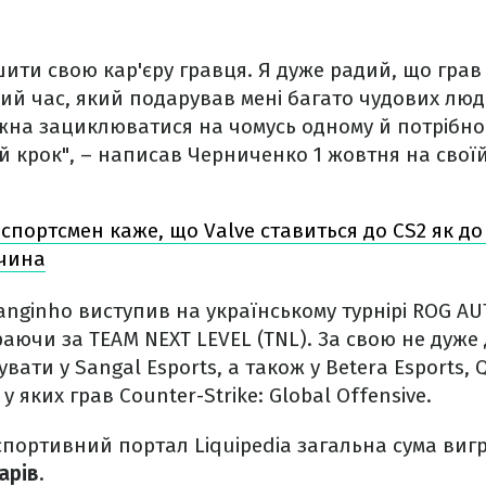
ити свою кар'єру гравця. Я дуже радий, що грав 
вий час, який подарував мені багато чудових люд
жна зациклюватися на чомусь одному й потрібно
й крок", – написав Черниченко 1 жовтня на свої
рспортсмен каже, що Valve ставиться до CS2 як д
ичина
Ganginho виступив на українському турнірі ROG A
граючи за TEAM NEXT LEVEL (TNL). За свою не дуже 
вати у Sangal Esports, а також у Betera Esports, 
 у яких грав Counter-Strike: Global Offensive.
спортивний портал Liquipedia загальна сума виг
арів
.