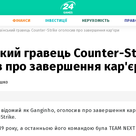
ФІНАНСИ
ІНВЕСТИЦІЇ
НЕРУХОМІСТЬ
ПРАВ
аїнський гравець Counter-Strike оголосив про завершення кар'єри
кий гравець Counter-St
в про завершення кар'є
ашко
 відомий як Ganginho, оголосив про завершення ка
Strike.
19 року, а останньою його командою була TEAM NEXT 