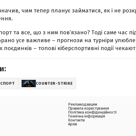
начив, чим тепер планує займатися, як і не роз
ення.
орт та все, що з ним пов’язано? Тоді саме час п
зібрано усе важливе – прогнози на турніри улюбл
х поєдинків – топові кіберспортивні події чекают
и:
РСПОРТ
COUNTER-STRIKE
Рекламодавцям
Правила користування
Політика конфіденційності
Технічна інформація
Контакти
Архів