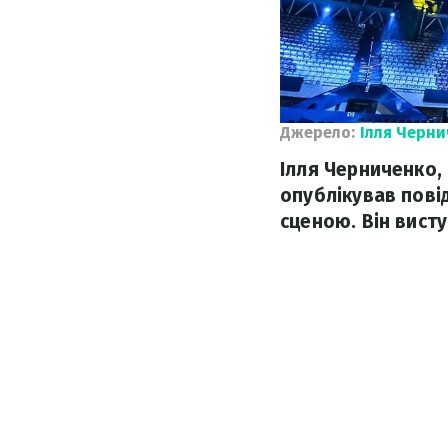
Джерело:
Ілля Черн
Ілля Черниченко,
опублікував пов
сценою. Він вист