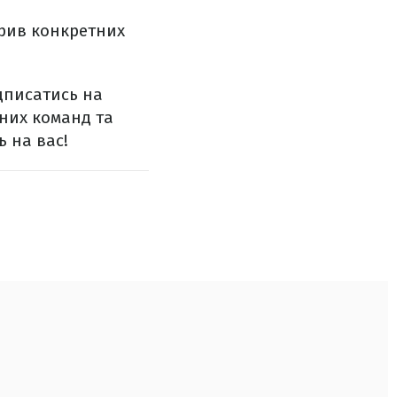
крив конкретних
ідписатись на
ених команд та
ь на вас!