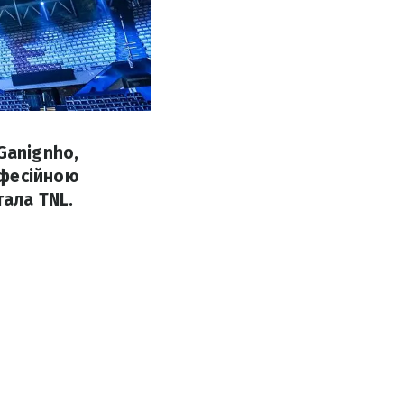
Ganignho,
офесійною
тала TNL.