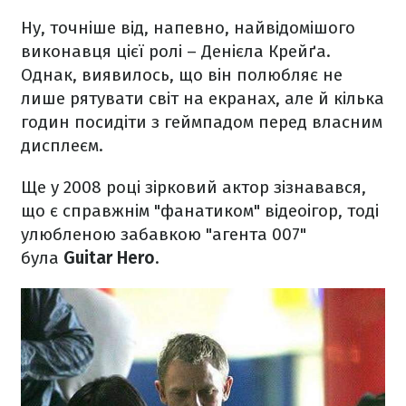
Ну, точніше від, напевно, найвідомішого
виконавця цієї ролі – Денієла Крейґа.
Однак, виявилось, що він полюбляє не
лише рятувати світ на екранах, але й кілька
годин посидіти з геймпадом перед власним
дисплеєм.
Ще у 2008 році зірковий актор зізнавався,
що є справжнім "фанатиком" відеоігор, тоді
улюбленою забавкою "агента 007"
була
Guitar Hero
.