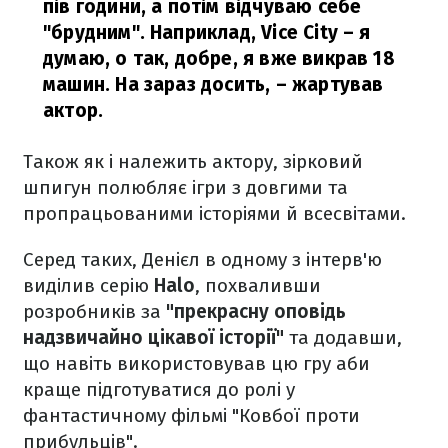
пів години, а потім відчуваю себе
"брудним". Наприклад, Vice City – я
думаю, о так, добре, я вже викрав 18
машин. На зараз досить, – жартував
актор.
Також як і належить актору, зірковий
шпигун полюбляє ігри з довгими та
пропрацьованими історіями й всесвітами.
Серед таких, Денієл в одному з інтерв'ю
виділив серію
Halo
, похваливши
розробників за
"прекрасну оповідь
надзвичайно цікавої історії"
та додавши,
що навіть використовував цю гру аби
краще підготуватися до ролі у
фантастичному фільмі "Ковбої проти
прибульців".