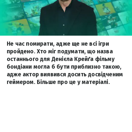
Не час помирати, адже ще не всі ігри
пройдено. Хто міг подумати, що назва
останнього для Денієла Крейґа фільму
бондіани могла б бути приблизно такою,
адже актор виявився досить досвідченим
геймером. Більше про це у матеріалі.