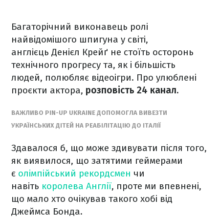
Багаторічний виконавець ролі
найвідомішого шпигуна у світі,
англієць Денієл Крейґ не стоїть осторонь
технічного прогресу та, як і більшість
людей, полюбляє відеоігри. Про улюблені
проєкти актора,
розповість 24 канал.
ВАЖЛИВО PIN-UP UKRAINE ДОПОМОГЛА ВИВЕЗТИ
УКРАЇНСЬКИХ ДІТЕЙ НА РЕАБІЛІТАЦІЮ ДО ІТАЛІЇ
Здавалося б, що може здивувати після того,
як виявилося, що затятими геймерами
є
олімпійський рекордсмен
чи
навіть
королева Англії
, проте ми впевнені,
що мало хто очікував такого хобі від
Джеймса Бонда.