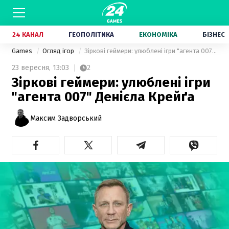
24 КАНАЛ
ГЕОПОЛІТИКА
ЕКОНОМІКА
БІЗНЕС
Games
Огляд ігор
Зіркові геймери: улюблені ігри "агента 007" Денієла Крейґа
23 вересня,
13:03
2
Зіркові геймери: улюблені ігри
"агента 007" Денієла Крейґа
Максим Задворський