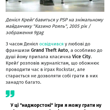
Денієл Крейґ бавиться у PSP на знімальному
майданчику "Казино Рояль", 2005 рік /
зображення 9gag
З часом Денієл
освідчився
у любові до
франшизи
Grand Theft Auto
, а особливо до
душі йому припала класична
Vice City
.
Крейґ розповів журналістам, що обожнює
проводити час в іграх Rockstar, але
старається не дозволяти собі грати в них
занадто багато.
У ці "наджорстокі" ігри я можу грати ну