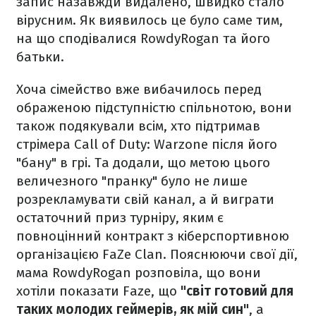
запис назавжди видалено, швидко стало
вірусним. Як виявилось це було саме тим,
на що сподівалися RowdyRogan та його
батьки.
Хоча сімейство вже вибачилось перед
ображеною підступністю спільнотою, вони
також подякували всім, хто підтримав
стрімера Call of Duty: Warzone після його
"бану" в грі. Та додали, що метою цього
величезного "пранку" було не лише
розрекламувати свій канал, а й виграти
остаточний приз турніру, яким є
повноцінний контракт з кіберспортивною
організацією FaZe Clan. Пояснюючи свої дії,
мама RowdyRogan розповіла, що вони
хотіли показати Faze, що
"світ готовий для
таких молодих геймерів, як мій син"
, а