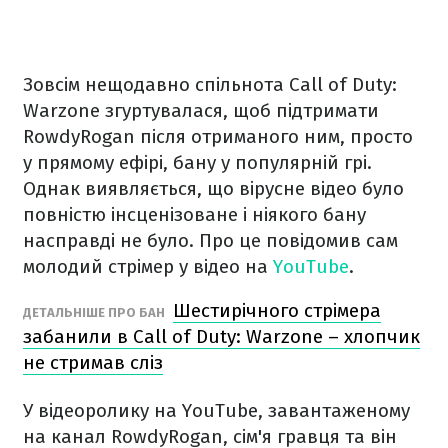
Зовсім нещодавно спільнота Call of Duty:
Warzone згуртувалася, щоб підтримати
RowdyRogan після отриманого ним, просто
у прямому ефірі, бану у популярній грі.
Однак виявляється, що вірусне відео було
повністю інсценізоване і ніякого бану
насправді не було. Про це повідомив сам
молодий стрімер у відео на
YouTube
.
Шестирічного стрімера
ДЕТАЛЬНІШЕ ПРО БАН
забанили в Call of Duty: Warzone – хлопчик
не стримав сліз
У відеоролику на YouTube, завантаженому
на канал RowdyRogan, сім'я гравця та він