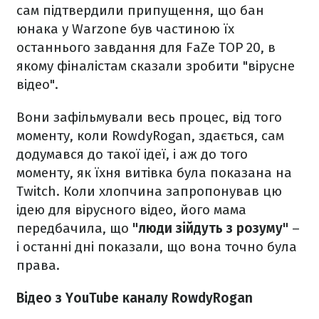
сам підтвердили припущення, що бан
юнака у Warzone був частиною їх
останнього завдання для FaZe TOP 20, в
якому фіналістам сказали зробити "вірусне
відео".
Вони зафільмували весь процес, від того
моменту, коли RowdyRogan, здається, сам
додумався до такої ідеї, і аж до того
моменту, як їхня витівка була показана на
Twitch. Коли хлопчина запропонував цю
ідею для вірусного відео, його мама
передбачила, що
"люди зійдуть з розуму"
–
і останні дні показали, що вона точно була
права.
Відео з YouTube каналу RowdyRogan