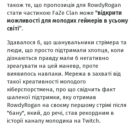
також те, що пропозиція для RowdyRogan
стати частиною FaZe Clan може
"відкрити
можливості для молодих геймерів в усьому
світі”
.
Здавалося б, що шанувальники стрімера та
люди, що просто підтримали хлопця, коли
дізнаються правду мали б негативно
зреагувати на цей маневр, проте
виявилось навпаки. Мережа в захваті від
такої креативності молодого
кіберспорстмена, про що свідчить факт
шаленої підтримки, яку отримав
RowdyRogan на своєму першому стрімі після
"бану", який, до речі, став рекордним в
історії каналу молодика на Twitch.