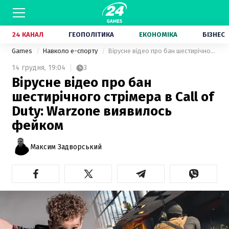
24 КАНАЛ
ГЕОПОЛІТИКА
ЕКОНОМІКА
БІЗНЕС
Games
Навколо е-спорту
Вірусне відео про бан шестирічного стрімера в Call of Duty: Warzone виявилось фейком
14 грудня,
19:04
3
Вірусне відео про бан
шестирічного стрімера в Call of
Duty: Warzone виявилось
фейком
Максим Задворський