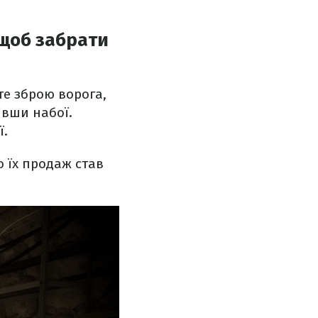
щоб забрати
те зброю ворога,
ивши набої.
ї.
о їх продаж став