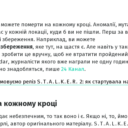
 ви можете померти на кожному кроці. Аномалії, му
ас у кожній локації, куди б ви не пішли. Перш за 
і збереження. Наприклад, ви можете
озбереження
, яке тут, на щастя є. Але навіть у т
 зробити це вручну, щоб не втратити пройдений
ar, журналісти якого вже награли не одну годи
очно знадобляться, пише
24 Канал
.
умовуємо реліз S․T․A․L․K․E․R․ 2: як стартувала 
а кожному кроці
є небезпечним, то так воно і є. Якщо ні, то, ймов
рлі, автор оригінального матеріалу. S․T․A․L․K․E․