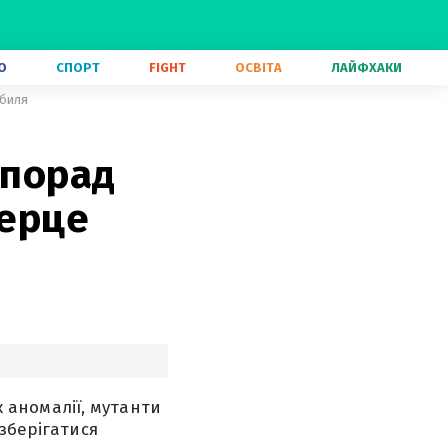
О
СПОРТ
FIGHT
ОСВІТА
ЛАЙФХАКИ
обиля
 порад
Серце
к аномалії, мутанти
зберігатися