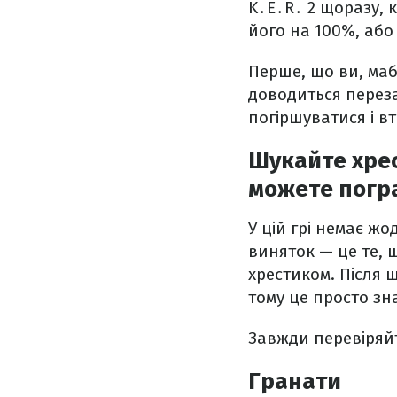
K․E․R․ 2 щоразу, к
його на 100%, аб
Перше, що ви, маб
доводиться переза
погіршуватися і вт
Шукайте хрес
можете погр
У цій грі немає жо
виняток — це те, 
хрестиком. Після ш
тому це просто зн
Завжди перевіряйт
Гранати