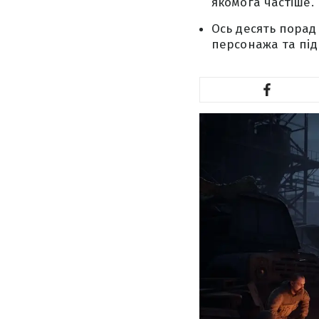
якомога частіше.
Ось десять порад
персонажа та під