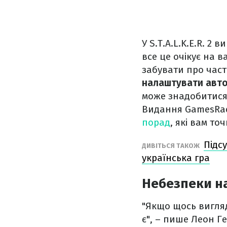
У S.T.A.L.K.E.R. 2
все це очікує на в
забувати про част
налаштувати авт
може знадобитися
Видання GamesRad
порад
, які вам т
Підс
ДИВІТЬСЯ ТАКОЖ
українська гра
Небезпеки н
"Якщо щось вигляда
є", – пише Леон Ге