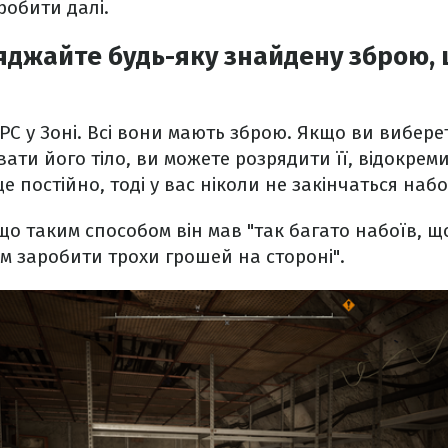
робити далі.
джайте будь-яку знайдену зброю, 
NPC у Зоні. Всі вони мають зброю. Якщо ви вибере
вати його тіло, ви можете розрядити її, відокрем
 постійно, тоді у вас ніколи не закінчаться набо
що таким способом він мав "так багато набоїв, щ
 заробити трохи грошей на стороні".