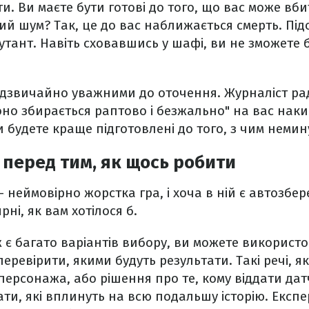
и. Ви маєте бути готові до того, що вас може вби
лий шум? Так, це до вас наближається смерть. Під
тант. Навіть сховавшись у шафі, ви не зможете 
адзвичайно уважними до оточення. Журналіст рад
воно збирається раптово і безжально" на вас наки
 будете краще підготовлені до того, з чим немину
 перед тим, як щось робити
– неймовірно жорстка гра, і хоча в ній є автозбе
рні, як вам хотілося б.
ж є багато варіантів вибору, ви можете використ
еревірити, якими будуть результати. Такі речі, я
персонажа, або рішення про те, кому віддати да
тати, які вплинуть на всю подальшу історію. Екс