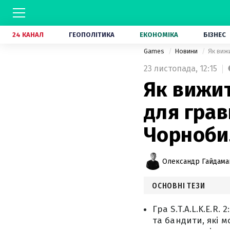
24 КАНАЛ
ГЕОПОЛІТИКА
ЕКОНОМІКА
БІЗНЕС
Games
Новини
Як виж
23 листопада,
12:15
Як вижит
для грав
Чорноби
Олександр Гайдам
ОСНОВНІ ТЕЗИ
Гра S.T.A.L.K.E.R
та бандити, які 