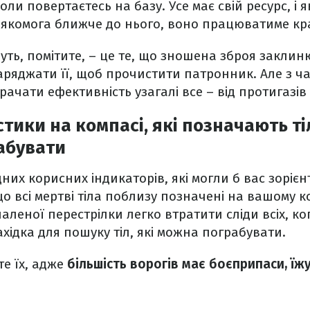
оли повертаєтесь на базу. Усе має свій ресурс, і
о якомога ближче до нього, воно працюватиме кр
уть, помітите, – це те, що зношена зброя заклиню
ряджати її, щоб прочистити патронник. Але з ч
рачати ефективність узагалі все – від протигазів
тики на компасі, які позначають тіл
абувати
дних корисних індикаторів, які могли б вас зоріє
що всі мертві тіла поблизу позначені на вашому 
аленої перестрілки легко втратити сліди всіх, ко
ахідка для пошуку тіл, які можна пограбувати.
е їх, адже
більшість ворогів має боєприпаси, їж