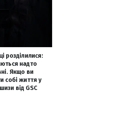
вці розділилися:
аються надто
вні. Якщо ви
и собі життя у
ншизи від GSC