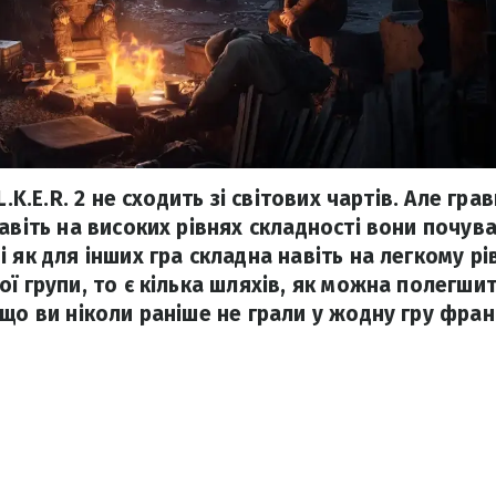
L.K.E.R. 2 не сходить зі світових чартів. Але гра
навіть на високих рівнях складності вони почув
 як для інших гра складна навіть на легкому рі
ї групи, то є кілька шляхів, як можна полегшит
кщо ви ніколи раніше не грали у жодну гру фра