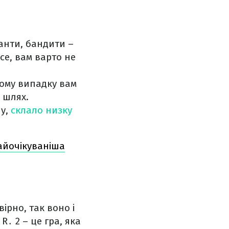
танти, бандити –
все, вам варто не
акому випадку вам
 шлях.
ну,
склало низку
найочікуваніша
ірно, так воно і
R․ 2 – це гра, яка