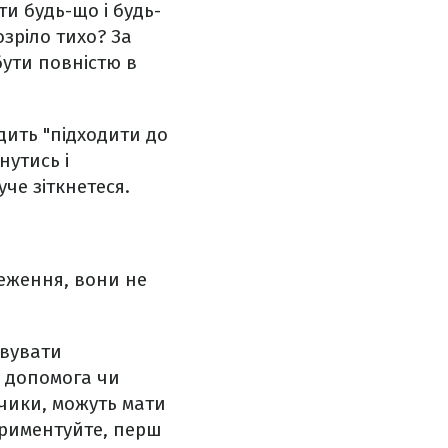
ти будь-що і будь-
озріло тихо? За
бути повністю в
ить "підходити до
нутись і
че зіткнетеся.
реження, вони не
овувати
к допомога чи
тчики, можуть мати
периментуйте, перш