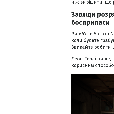
ніж вирішити, що 
Завжди розря
боєприпаси
Ви вб'єте багато 
коли будете грабу
Звикайте робити це
Леон Герлі пише, 
корисним способом