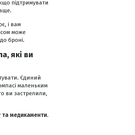
 якщо підтримувати
аще.
є, і вам
асом може
 до броні.
а, які ви
нтувати. Єдиний
компасі маленьким
го ви застрелили,
у та медикаменти
.