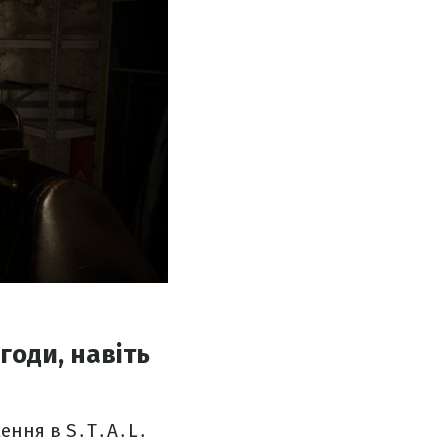
оди, навіть
ження в S․T․A․L․