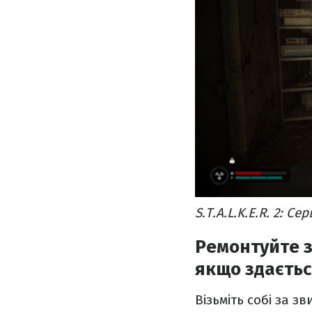
S.T.A.L.K.E.R. 2: 
Ремонтуйте з
якщо здаєтьс
Візьміть собі за 