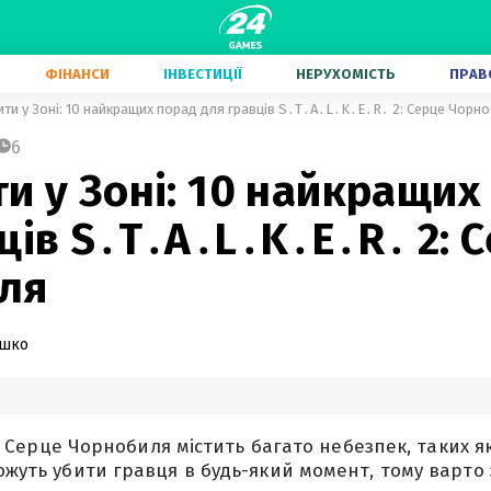
ФІНАНСИ
ІНВЕСТИЦІЇ
НЕРУХОМІСТЬ
ПРАВ
ити у Зоні: 10 найкращих порад для гравців S․T․A․L․K․E․R․ 2: Серце Чорн
6
и у Зоні: 10 найкращих
ців S․T․A․L․K․E․R․ 2: 
ля
ашко
. 2: Серце Чорнобиля містить багато небезпек, таких я
можуть убити гравця в будь-який момент, тому варто 