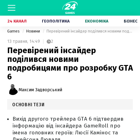
24 КАНАЛ
ГЕОПОЛІТИКА
ЕКОНОМІКА
БІЗНЕС
Games
Новини
Перевірений інсайдер поділився новими подробицями про розробку GTA 6
13 травня,
14:49
2
Перевірений інсайдер
поділився новими
подробицями про розробку GTA
6
Максим Задворський
ОСНОВНІ ТЕЗИ
Вихід другого трейлера GTA 6 підтвердив
інформацію від інсайдера GameRoll про
імена головних героїв: Люсії Камінос та
Джейсона Дюваля.