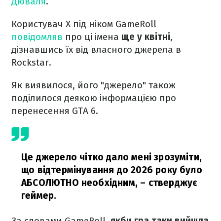
Дюваля
.
Користувач X під ніком GameRoll
повідомляв
про ці імена
ще у квітні
,
дізнавшись їх від власного джерела в
Rockstar.
Як виявилося, його "джерело" також
поділилося деякою інформацією про
перенесення GTA 6.
Це джерело чітко дало мені зрозуміти,
що відтермінування до 2026 року було
АБСОЛЮТНО необхідним,
– стверджує
геймер.
За словами GameRoll,
якби гра таки вийшла