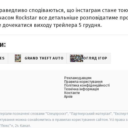
аведливо сподіваються, що інстаграм стане то
сом Rockstar все детальніше розповідатиме про
 дочекатися виходу трейлера 5 грудня.
и:
ES
GRAND THEFT AUTO
ОГЛЯД ІГОР
Рекламодавцям
Правила користування
Політика конфіденційності
Технічна інформація
Контакти
Архів
теріали позначені словами "Спецпроєкт", "Партнерський матеріал", "Експерт
итування можна ознайомитись в правилах користування сайтом. Усі права 
Люкс"», 24 Канал.