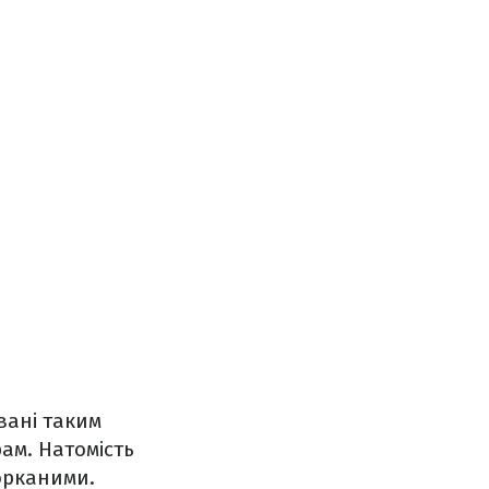
вані таким
ам. Натомість
торканими.