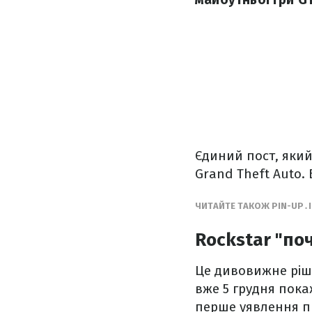
Єдиний пост, яки
Grand Theft Auto. 
ЧИТАЙТЕ ТАКОЖ PIN-UP․
Rockstar "по
Це дивовижне ріше
вже 5 грудня пок
перше уявлення пр