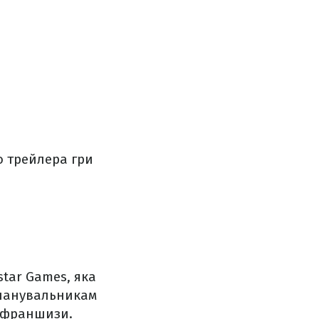
 трейлера гри
tar Games, яка
 шанувальникам
ї франшизи.