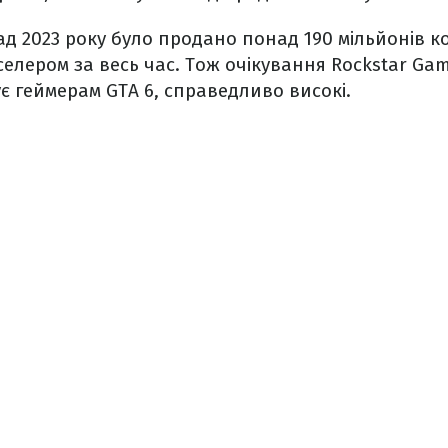
д 2023 року було продано понад 190 мільйонів ко
селером за весь час. Тож очікування Rockstar Gam
ує геймерам GTA 6, справедливо високі.