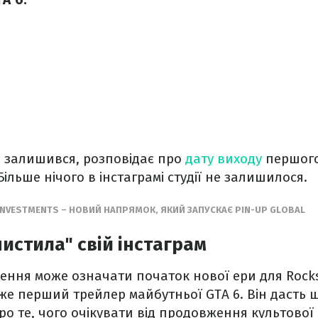
й залишився, розповідає про
дату виходу
першого
Більше нічого в інстаграмі студії не залишилося.
INVESTMENTS – НОВИЙ НАПРЯМОК, ЯКИЙ ЗАПУСКАЄ PIN-UP GLOBAL
чистила" свій інстаграм
ння може означати початок нової ери для Rocks
аже перший трейлер майбутньої GTA 6. Він дасть
о те, чого очікувати від продовження культово