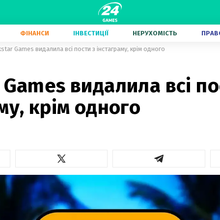
ФІНАНСИ
ІНВЕСТИЦІЇ
НЕРУХОМІСТЬ
ПРАВ
star Games видалила всі пости з інстаграму, крім одного
 Games видалила всі по
му, крім одного