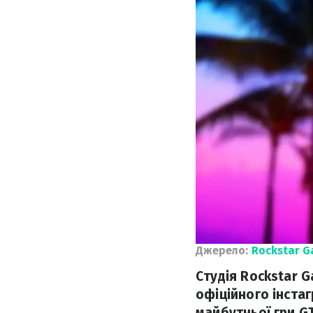
Джерело:
Rockstar 
Студія Rockstar 
офіційного інста
майбутньої гри GT