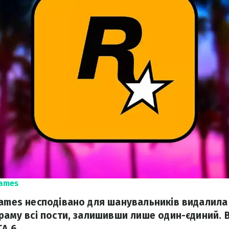
Games
Games несподівано для шанувальників видалила 
граму всі пости, залишивши лише один-єдиний. В
A 6.