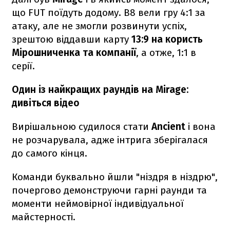
що FUT поїдуть додому. B8 вели гру 4:1 за
атаку, але не змогли розвинути успіх,
зрештою віддавши карту
13:9 на користь
Мірошниченка та компанії
, а отже, 1:1 в
серії.
Один із найкращих раундів на Mirage:
дивіться відео
Вирішальною судилося стати
Ancient
і вона
не розчарувала, адже інтрига зберігалася
до самого кінця.
Команди буквально йшли "ніздря в ніздрю",
почергово демонструючи гарні раунди та
моменти неймовірної індивідуальної
майстерності.