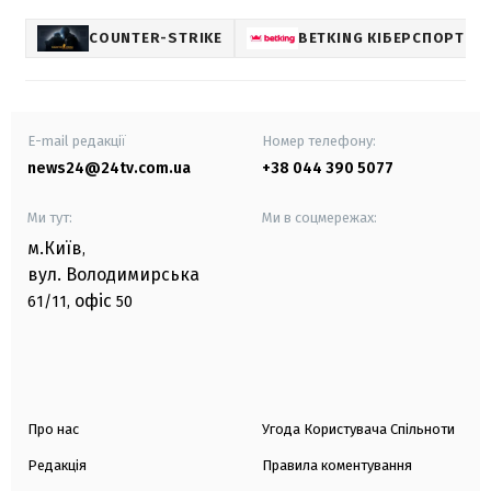
COUNTER-STRIKE
BETKING КІБЕРСПОРТ
E-mail редакції
Номер телефону:
news24@24tv.com.ua
+38 044 390 5077
Ми тут:
Ми в соцмережах:
м.Київ
,
вул. Володимирська
офіс
61/11,
50
Про нас
Угода Користувача Спільноти
Редакція
Правила коментування