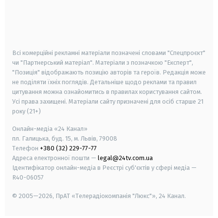
android
apple
smart tv
samsung smart tv
Всі комерційні рекламні матеріали позначені словами "Спецпроєкт"
чи "Партнерський матеріал". Матеріали з позначкою "Експерт",
"Позиція" відображають позицію авторів та героїв. Редакція може
не поділяти їхніх поглядів. Детальніше щодо реклами та правил
цитування можна ознайомитись в правилах користування сайтом.
Усі права захищені.
Матеріали сайту призначені для осіб старше
21
року (21+)
Онлайн-медіа «24 Канал»
пл. Галицька, буд. 15, м. Львів, 79008
Телефон
+380 (32) 229-77-77
Адреса електронної пошти —
legal@24tv.com.ua
Ідентифікатор онлайн-медіа в Реєстрі суб'єктів у сфері медіа —
R40-06057
© 2005—2026,
ПрАТ «Телерадіокомпанія "Люкс"», 24 Канал.