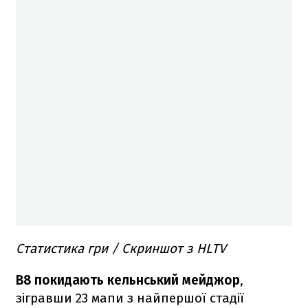
Статистика гри / Скриншот з HLTV
B8 покидають кельнський мейджор
,
зігравши 23 мапи з найпершої стадії