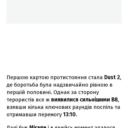
Першою картою протистояння стала
Dust 2
,
де боротьба була надзвичайно рівною в
першій половині. Однак за сторону
терористів все ж
виявилися сильнішими B8
,
взявши кілька ключових раундів поспіль та
отримавши перемогу
13:10.
Далі був
Mirage
і в якийсь момент здалося,