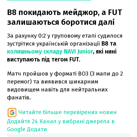
B8 покидають мейджор, а FUT
залишаються боротися далі
За рахунку 0:2 у груповому етапі судилося
зустрітися українській організації
B8 та
колишньому складу NAVI Junior
, які нині
виступають під тегом FUT.
Матч пройшов у форматі BO3 (3 мапи до 2
перемог) та виявився шикарним
видовищем навіть для нейтральних
фанатів.
Читайте більше перевірених новин
Додайте 24 Канал у вибрані джерела в
Google
Додати