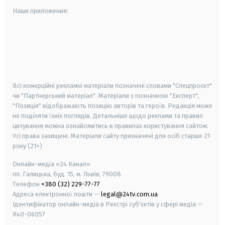
Наши приложения:
android
apple
smart tv
samsung smart tv
Всі комерційні рекламні матеріали позначені словами "Спецпроєкт"
чи "Партнерський матеріал". Матеріали з позначкою "Експерт",
"Позиція" відображають позицію авторів та героїв. Редакція може
не поділяти їхніх поглядів. Детальніше щодо реклами та правил
цитування можна ознайомитись в правилах користування сайтом.
Усі права захищені.
Матеріали сайту призначені для осіб старше
21
року (21+)
Онлайн-медіа «24 Канал»
пл. Галицька, буд. 15, м. Львів, 79008
Телефон
+380 (32) 229-77-77
Адреса електронної пошти —
legal@24tv.com.ua
Ідентифікатор онлайн-медіа в Реєстрі суб'єктів у сфері медіа —
R40-06057