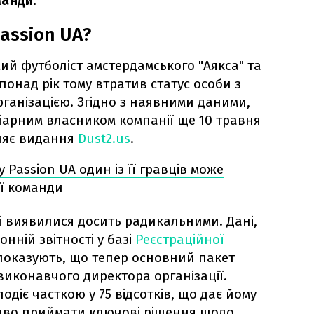
анди.
Passion UA?
ий футболіст амстердамського "Аякса" та
понад рік тому втратив статус особи з
рганізацією. Згідно з наявними даними,
ціарним власником компанії ще 10 травня
мляє видання
Dust2.us
.
 Passion UA один із її гравців може
ї команди
ті виявилися досить радикальними. Дані,
нній звітності у базі
Реєстраційної
 показують, що тепер основний пакет
виконавчого директора організації.
одіє часткою у 75 відсотків, що дає йому
аво приймати ключові рішення щодо