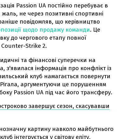
зація Passion UA постійно перебуває в
а жаль, не через позитивні спортивні
раніше повідомляв, що керівництво
опозиції щодо продажу команди
. Це
вку до чергового етапу повної
Counter-Strike 2.
дичні та фінансові суперечки на
а, з'явилася інформація про конфлікт із
азильський клуб намагається повернути
" Рігала, аргументуючи це порушенням
боку Passion UA під час його трансферу.
​достроково завершує сезон, скасувавши
днозначну картину навколо майбутнього
клуб інтегрується у світову еліту,