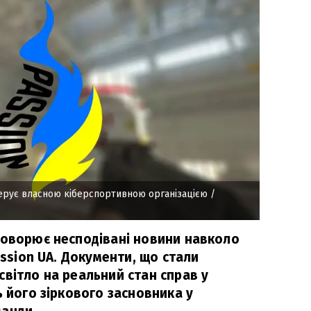
ерує власною кіберспортивною організацією
/
говорює несподівані новини навколо
assion UA. Документи, що стали
вітло на реальний стан справ у
ь його зіркового засновника у