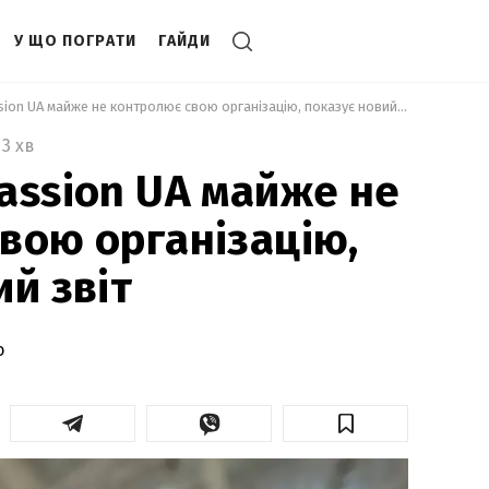
У ЩО ПОГРАТИ
ГАЙДИ
 Засновник Passion UA майже не контролює свою організацію, показує новий звіт 
3 хв
assion UA майже не
вою організацію,
ий звіт
о