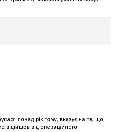
улася понад рік тому, вказує на те, що
мо відійшов від операційного