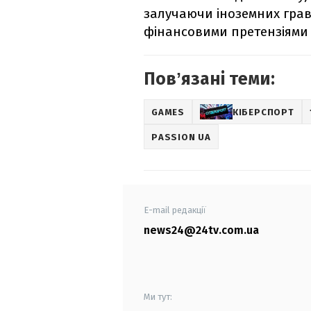
залучаючи іноземних гравц
фінансовими претензіями т
Повʼязані теми:
GAMES
КІБЕРСПОРТ
PASSION UA
E-mail редакції
news24@24tv.com.ua
Ми тут: