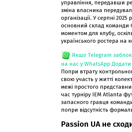
управління, передавши ре
зміна власника передува
організації. У серпні 202
основний склад команди C
моментом для клубу, оскіл
українського ростера на 
Якщо Telegram забло
на нас у WhatsApp
Додати
Попри втрату контрольног
свою участь у житті колект
межі простого представни
час турніру IEM Atlanta фу
запасного гравця команди.
попри відсутність форма
Passion UA не сход