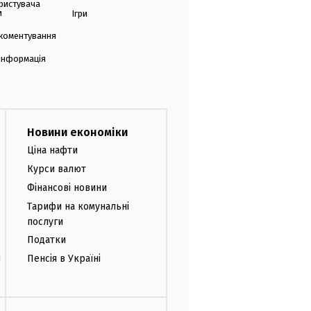
ристувача
и
Ігри
коментування
 інформація
Новини економіки
Ціна нафти
Курси валют
Фінансові новини
Тарифи на комунальні
послуги
Податки
и
Пенсія в Україні