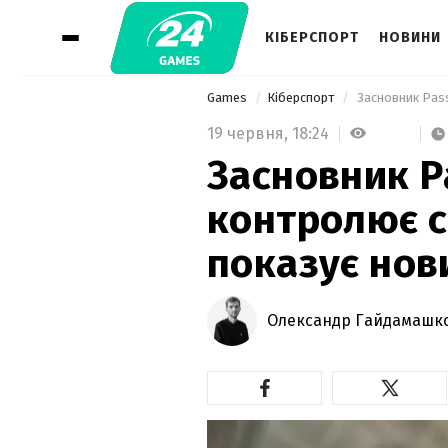
КІБЕРСПОРТ
НОВИНИ
Games
Кіберспорт
19 червня,
18:24
Засновник P
контролює с
показує нов
Олександр Гайдамашк