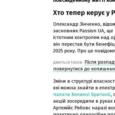
повсякденному житті ком
Хто тепер керує у 
Олександр Зінченко, відом
засновник Passion UA, ще 
істотним контролем над о
він перестав бути бенефі
2025 року. Про це повідо
Після розпаду
ДИВІТЬСЯ ТАКОЖ
повернутися до колишньо
Зміни в структурі власнос
які можна знайти в електро
палати Великої Британії
,
акцій зосередили в руках 
Артемійс Рябовс наразі вол
практично одноосібне пр