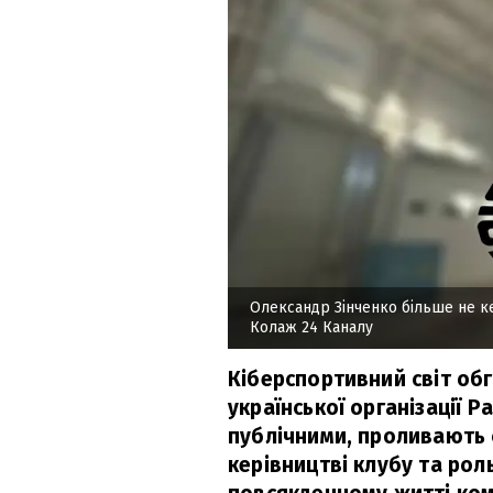
Олександр Зінченко більше не к
Колаж 24 Каналу
Кіберспортивний світ об
української організації P
публічними, проливають с
керівництві клубу та рол