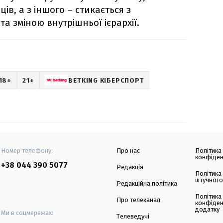
ів, а з іншого – стикається з
а зміною внутрішньої ієрархії.
18+
21+
BETKING КІБЕРСПОРТ
Номер телефону:
Про нас
Політика
конфіден
+38 044 390 5077
Редакція
Політика
штучного
Редакційна політика
Політика
Про телеканал
конфіден
додатку
Ми в соцмережах:
Телеведучі