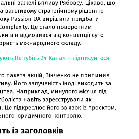
альні важелі впливу Рябовсу. Цікаво, що
ла важливому стратегічному рішенню
5 року Passion UA вирішили придбати
omplexity. Це стало поворотним
ьки він відмовився від концепції суто
користь міжнародного складу.
кують
Не губіть 24 Канал – підписуйтеся
о пакета акцій, Зінченко не припинив
иву. Його залученість іноді виходить за
цтва. Наприклад, минулого місяця під
тболіста навіть зареєстрували як
 Це підкреслює його зв'язок із проєктом,
льного юридичного контролю.
ить із заголовків