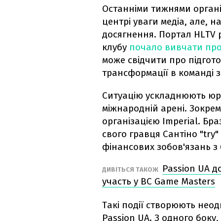
Останніми тижнями органі
центрі уваги медіа, але, н
досягнення. Портал HLTV 
клубу
почало вивчати пр
може свідчити про підгото
трансформації в команді з 
Ситуацію ускладнюють юри
міжнародній арені. Зокрем
організацією Imperial. Бр
свого гравця Сантіно "try
фінансових зобов'язань з 
Passion UA ​
ДИВІТЬСЯ ТАКОЖ
участь у BC Game Masters
Такі події створюють нео
Passion UA. З одного боку, 