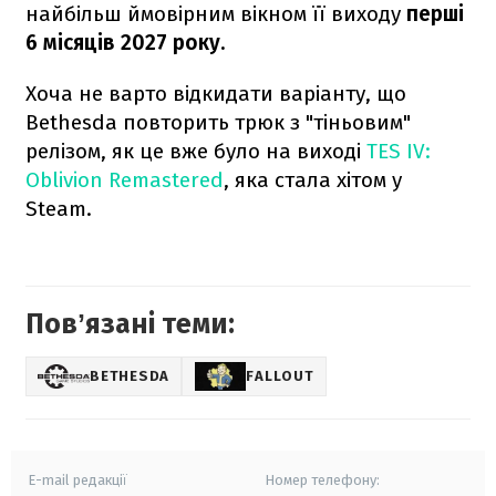
найбільш ймовірним вікном її виходу
перші
6 місяців 2027 року.
Хоча не варто відкидати варіанту, що
Bethesda повторить трюк з "тіньовим"
релізом, як це вже було на виході
TES IV:
Oblivion Remastered
, яка стала хітом у
Steam.
Повʼязані теми:
BETHESDA
FALLOUT
E-mail редакції
Номер телефону: