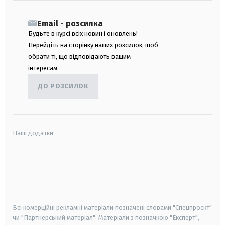
Email - розсилка
Будьте в курсі всіх новин і оновлень!
Перейдіть на сторінку наших розсилок, щоб
обрати ті, що відповідають вашим
інтересам.
ДО РОЗСИЛОК
Наші додатки:
android
apple
smart tv
samsung smart tv
Всі комерційні рекламні матеріали позначені словами "Спецпроєкт"
чи "Партнерський матеріал". Матеріали з позначкою "Експерт",