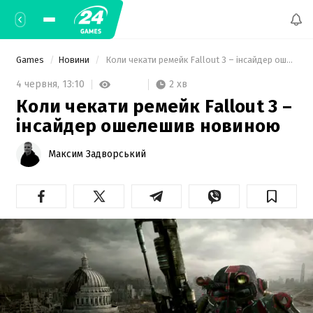
Games
Новини
 Коли чекати ремейк Fallout 3 – інсайдер ошелешив новиною 
2 хв
4 червня,
13:10
Коли чекати ремейк Fallout 3 –
інсайдер ошелешив новиною
Максим Задворський