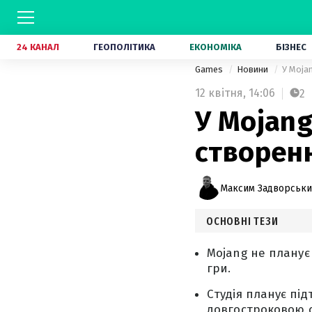
24 КАНАЛ
ГЕОПОЛІТИКА
ЕКОНОМІКА
БІЗНЕС
Games
Новини
У Moja
12 квітня,
14:06
2
У Mojan
створенн
Максим Задворськ
ОСНОВНІ ТЕЗИ
Mojang не планує
гри.
Студія планує пі
довгостроковою с