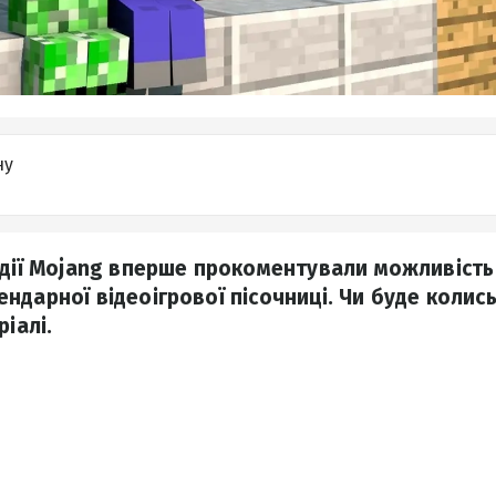
ну
удії Mojang вперше прокоментували можливість
дарної відеоігрової пісочниці. Чи буде колись 
ріалі.