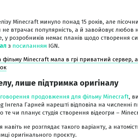
лізу Minecraft минуло понад 15 років, але пісочн
ки не втрачає популярність, а й завойовує любов 
е, у розробників немає планів щодо створення си
нал
з
посиланням
IGN.
 фільму Minecraft мала в грі приватний сервер, а
ток
елу, лише підтримка оригіналу
говорення продовження для фільму Minecraft
, в
 Інгела Гарней нарешті відповіла на численні 
 те чи планує студія створення відеогри – Minecr
ія навіть не розглядає такого варіанту, а натомі
имці оригінального проєкту.