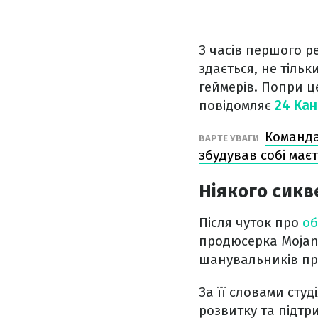
З часів першого ре
здається, не тіль
геймерів. Попри ц
повідомляє
24 Ка
Команда
ВАРТЕ УВАГИ
збудував собі має
Ніякого сикв
Після чуток про
об
продюсерка Mojang
шанувальників про
За її словами студ
розвитку та підтр