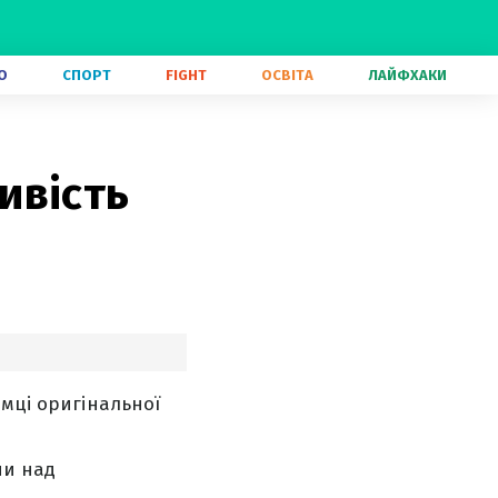
О
СПОРТ
FIGHT
ОСВІТА
ЛАЙФХАКИ
ивість
имці оригінальної
чи над