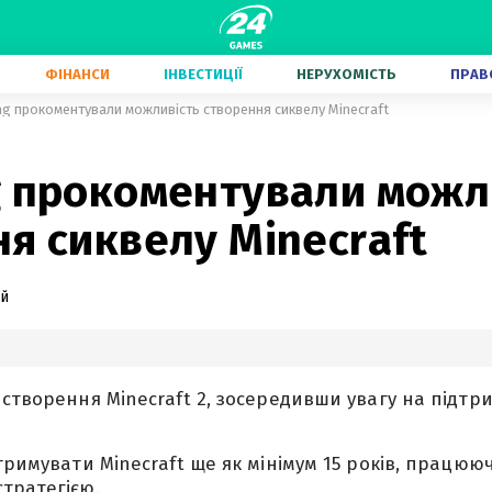
ФІНАНСИ
ІНВЕСТИЦІЇ
НЕРУХОМІСТЬ
ПРАВ
ng прокоментували можливість створення сиквелу Minecraft
g прокоментували можл
я сиквелу Minecraft
ий
 створення Minecraft 2, зосередивши увагу на підтр
дтримувати Minecraft ще як мінімум 15 років, працюю
тратегією.