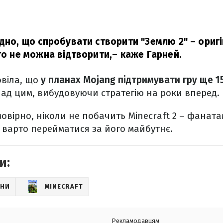
одно, що спробувати створити "Землю 2" – ориг
го не можна відтворити,
– каже Гарней.
віла, що
у планах Mojang підтримувати гру ще 15
ад цим, вибудовуючи стратегію на роки вперед.
мовірно, ніколи не побачить Minecraft 2 – фаната
е варто перейматися за його майбутнє.
и:
НИ
MINECRAFT
Рекламодавцям