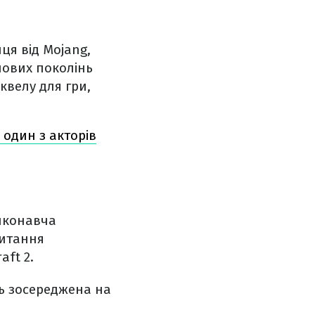
иця від Mojang,
нових поколінь
квелу для гри,
 один з акторів
иконавча
питання
aft 2.
сть зосереджена на