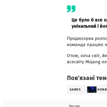
Це було б все 
унікальний і йо
Продюсерка розпо
команда працює н
Отож, хоча світ, й
всесвіту Mojang н
Пов'язані тем
GAMES
НОВИ
Про нас