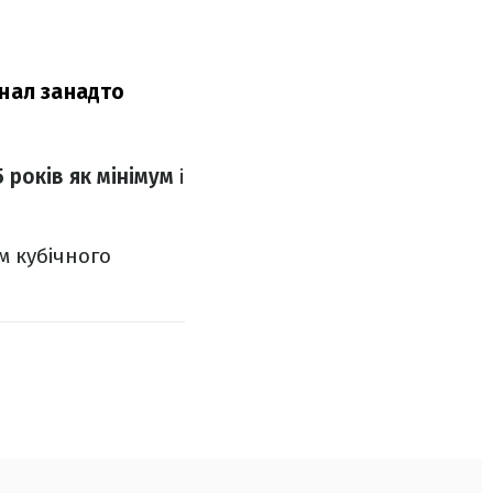
інал занадто
 років як мінімум
і
м кубічного