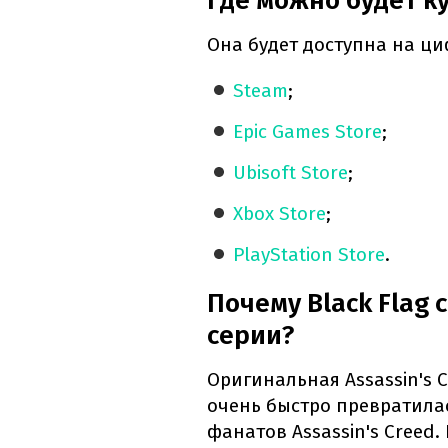
Где можно будет к
Она будет доступна на ц
Steam
;
Epic Games Store
;
Ubisoft Store
;
Xbox Store
;
PlayStation Store
.
Почему Black Flag 
серии?
Оригинальная Assassin's C
очень быстро превратилас
фанатов Assassin's Creed.