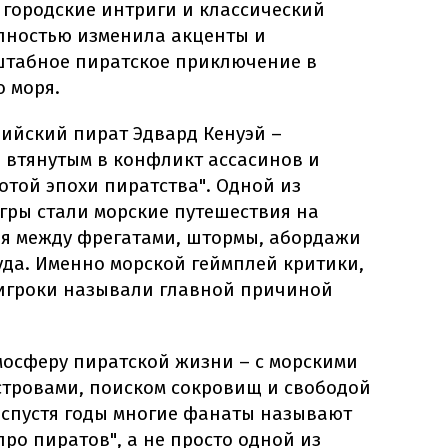
 городские интриги и классический
полностью изменила акценты и
штабное пиратское приключение в
 моря.
лийский пират Эдвард Кенуэй –
 втянутым в конфликт ассасинов и
отой эпохи пиратства". Одной из
гры стали морские путешествия на
ия между фрегатами, штормы, абордажи
уда. Именно морской геймплей критики,
 игроки называли главной причиной
мосферу пиратской жизни – с морскими
стровами, поиском сокровищ и свободой
 спустя годы многие фанаты называют
про пиратов", а не просто одной из