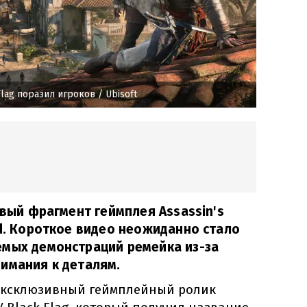
lag поразил игроков
/ Ubisoft
овый фрагмент геймплея Assassin's
ed. Короткое видео неожиданно стало
емых демонстраций ремейка из-за
имания к деталям.
эксклюзивный геймплейный ролик