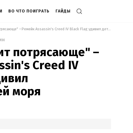
И
ВО ЧТО ПОИГРАТЬ
ГАЙДЫ
 "Это выглядит потрясающе" –Ремейк Assassin's Creed IV Black Flag удивил детализацией моря 
ин
ит потрясающе" –
sin's Creed IV
дивил
ей моря