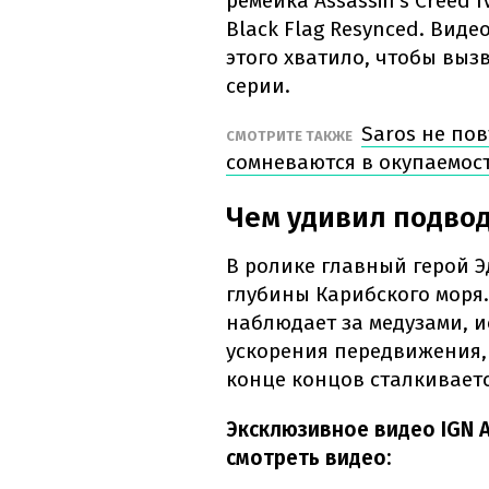
ремейка Assassin's Creed 
Black Flag Resynced. Виде
этого хватило, чтобы вы
серии.
Saros не пов
СМОТРИТЕ ТАКЖЕ
сомневаются в окупаемос
Чем удивил подво
В ролике главный герой Э
глубины Карибского моря
наблюдает за медузами, и
ускорения передвижения,
конце концов сталкиваетс
Эксклюзивное видео IGN As
смотреть видео: