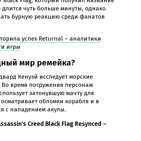
IV Black Flag, который получил название
о длится чуть больше минуты, однако
звать бурную реакцию среди фанатов
торила успех Returnal – аналитики
ти игры
дный мир ремейка?
двард Кенуэй исследует морские
. Во время погружения персонаж
спользует затонувшую мачту для
 осматривает обломки корабля и в
я с нападением акулы.
sassin's Creed Black Flag Resynced –