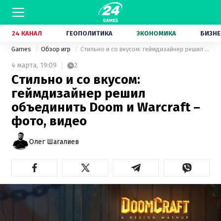
24 КАНАЛ
ГЕОПОЛИТИКА
ЭКОНОМИКА
БИЗНЕ
Games
Обзор игр
Стильно и со вкусом: геймдизайнер решил объединить Doom и Warcraft – фото, видео
4 марта,
19:09
2
Стильно и со вкусом:
геймдизайнер решил
объединить Doom и Warcraft –
фото, видео
Олег Шагалиев