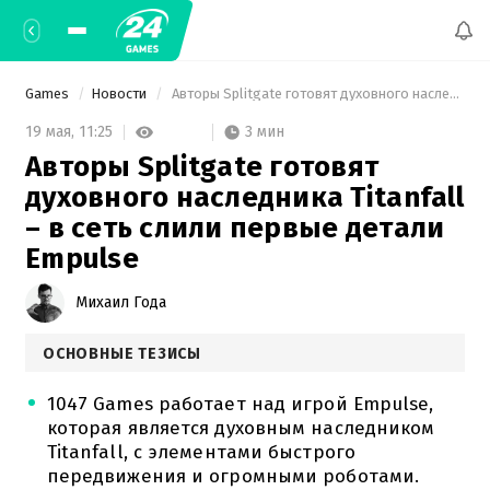
Games
Новости
 Авторы Splitgate готовят духовного наследника Titanfall – в сеть слили первые детали Empulse 
3 мин
19 мая,
11:25
Авторы Splitgate готовят
духовного наследника Titanfall
– в сеть слили первые детали
Empulse
Михаил Года
ОСНОВНЫЕ ТЕЗИСЫ
1047 Games работает над игрой Empulse,
которая является духовным наследником
Titanfall, с элементами быстрого
передвижения и огромными роботами.