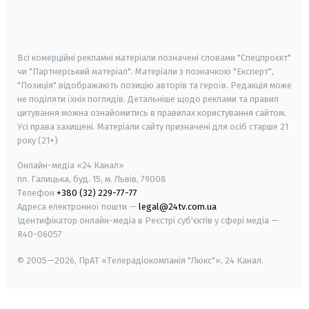
smart tv
samsung smart tv
Всі комерційні рекламні матеріали позначені словами "Спецпроєкт"
чи "Партнерський матеріал". Матеріали з позначкою "Експерт",
"Позиція" відображають позицію авторів та героїв. Редакція може
не поділяти їхніх поглядів. Детальніше щодо реклами та правил
цитування можна ознайомитись в правилах користування сайтом.
Усі права захищені.
Матеріали сайту призначені для осіб старше
21
року (21+)
Онлайн-медіа «24 Канал»
пл. Галицька, буд. 15, м. Львів, 79008
Телефон
+380 (32) 229-77-77
Адреса електронної пошти —
legal@24tv.com.ua
Ідентифікатор онлайн-медіа в Реєстрі суб'єктів у сфері медіа —
R40-06057
© 2005—2026,
ПрАТ «Телерадіокомпанія "Люкс"», 24 Канал.