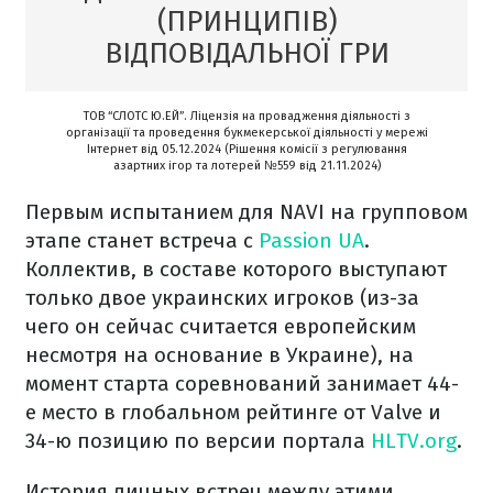
(ПРИНЦИПІВ)
ВІДПОВІДАЛЬНОЇ ГРИ
ТОВ “СЛОТС Ю.ЕЙ”. Ліцензія на провадження діяльності з
організації та проведення букмекерської діяльності у мережі
Інтернет від 05.12.2024 (Рішення комісії з регулювання
азартних ігор та лотерей №559 від 21.11.2024)
Первым испытанием для NAVI на групповом
этапе станет встреча с
Passion UA
.
Коллектив, в составе которого выступают
только двое украинских игроков (из-за
чего он сейчас считается европейским
несмотря на основание в Украине), на
момент старта соревнований занимает 44-
е место в глобальном рейтинге от Valve и
34-ю позицию по версии портала
HLTV.org
.
История личных встреч между этими