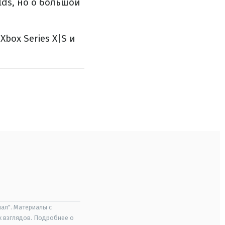
rlds, но о большой
Xbox Series X|S и
ал". Материалы с
х взглядов. Подробнее о