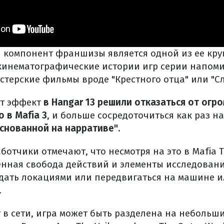
 компонент франшизы является одной из ее кр
 кинематографические истории игр серии напом
гстерские фильмы вроде "Крестного отца" или "С
от эффект
в Hangar 13 решили отказаться от огр
о в Mafia 3
, и больше сосредоточиться как раз н
основанной на нарративе".
аботчики отмечают, что несмотря на это в Mafia T
енная свобода действий и элементы исследовани
дать локациями или передвигаться на машине и
.
 в сети, игра может быть разделена на небольш