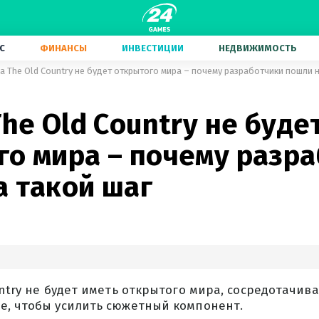
С
ФИНАНСЫ
ИНВЕСТИЦИИ
НЕДВИЖИМОСТЬ
ia The Old Country не будет открытого мира – почему разработчики пошли н
The Old Country не буде
го мира – почему разр
а такой шаг
untry не будет иметь открытого мира, сосредотачив
е, чтобы усилить сюжетный компонент.