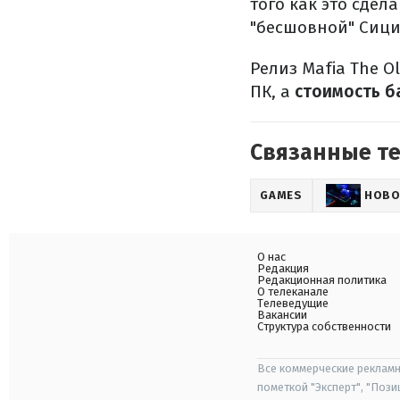
того как это сдел
"бесшовной" Сици
Релиз Mafia The O
ПК, а
стоимость ба
Связанные т
GAMES
НОВО
О нас
Редакция
Редакционная политика
О телеканале
Телеведущие
Вакансии
Структура собственности
Все коммерческие рекламн
пометкой "Эксперт", "Поз