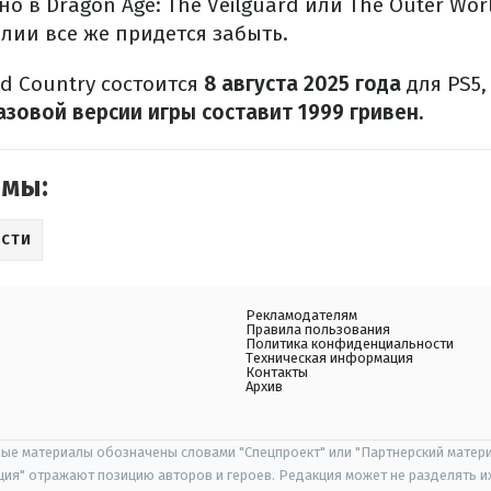
ано в Dragon Age: The Veilguard или The Outer Wo
лии все же придется забыть.
ld Country состоится
8 августа 2025 года
для PS5, 
зовой версии игры составит 1999 гривен.
емы:
СТИ
Рекламодателям
Правила пользования
Политика конфиденциальности
Техническая информация
Контакты
Архив
ые материалы обозначены словами "Спецпроект" или "Партнерский матери
иция" отражают позицию авторов и героев. Редакция может не разделять и