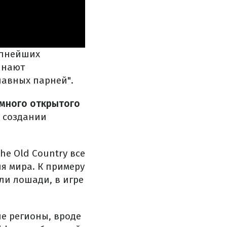
упнейших
инают
лавных парней".
омного открытого
а создании
he Old Country все
я мира. К примеру
ли лошади, в игре
ие регионы, вроде