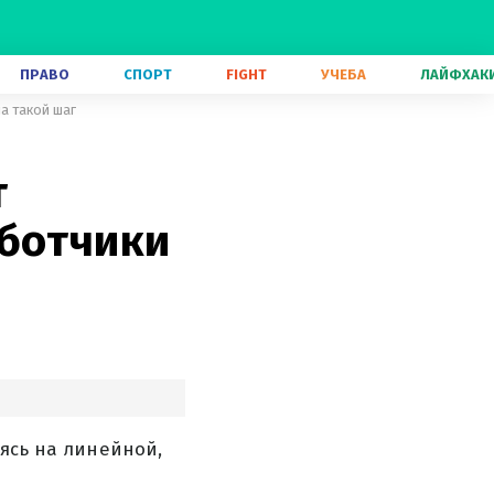
ПРАВО
СПОРТ
FIGHT
УЧЕБА
ЛАЙФХАК
а такой шаг
т
аботчики
аясь на линейной,