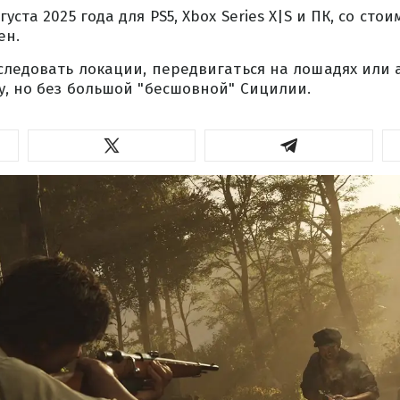
уста 2025 года для PS5, Xbox Series X|S и ПК, со ст
ен.
следовать локации, передвигаться на лошадях или 
у, но без большой "бесшовной" Сицилии.