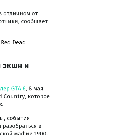
в отличном от
отчики, сообщает
 Red Dead
 экшн и
лер GTA 6
, 8 мая
 Country, которое
х.
ы, события
я разобраться в
ской мафии 1900-