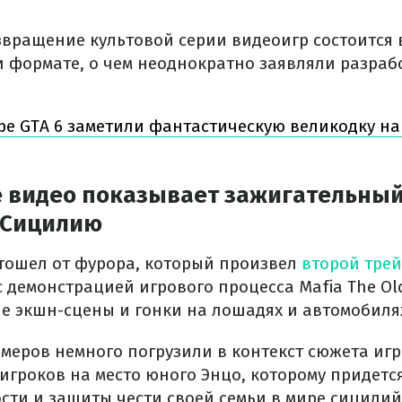
вращение культовой серии видеоигр состоится 
 формате, о чем неоднократно заявляли разраб
ре GTA 6 заметили фантастическую великодку на
 видео показывает зажигательный
 Сицилию
отошел от фурора, который произвел
второй трей
 демонстрацией игрового процесса Mafia The Old
е экшн-сцены и гонки на лошадях и автомобиля
ймеров немного погрузили в контекст сюжета игр
игроков на место юного Энцо, которому придетс
сти и защиты чести своей семьи в мире сицилий