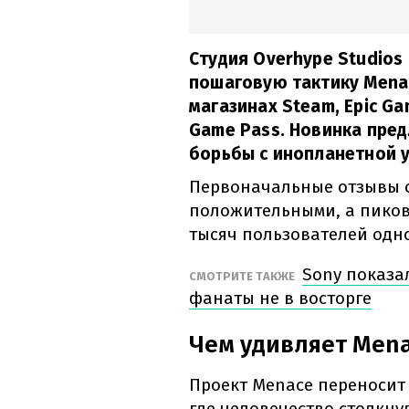
Студия Overhype Studios
пошаговую тактику Menac
магазинах Steam, Epic Ga
Game Pass. Новинка пред
борьбы с инопланетной у
Первоначальные отзывы с
положительными, а пико
тысяч пользователей одн
Sony показа
СМОТРИТЕ ТАКЖЕ
фанаты не в восторге
Чем удивляет Men
Проект Menace переносит 
где человечество столкн