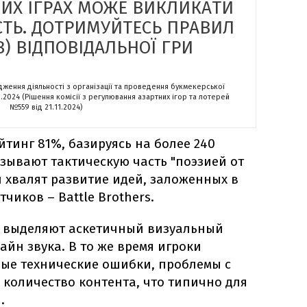
НИХ ІГРАХ МОЖЕ ВИКЛИКАТИ
СТЬ. ДОТРИМУЙТЕСЬ ПРАВИЛ
) ВІДПОВІДАЛЬНОЇ ГРИ
адження діяльності з організації та проведення букмекерської
2.2024 (Рішення комісії з регулювання азартних ігор та лотерей
№559 від 21.11.2024)
йтинг 81%, базируясь на более 240
зывают тактическую часть "поэзией от
 хвалят развитие идей, заложенных в
чиков – Battle Brothers.
е выделяют аскетичный визуальный
айн звука. В то же время игроки
ые технические ошибки, проблемы с
количество контента, что типично для
.