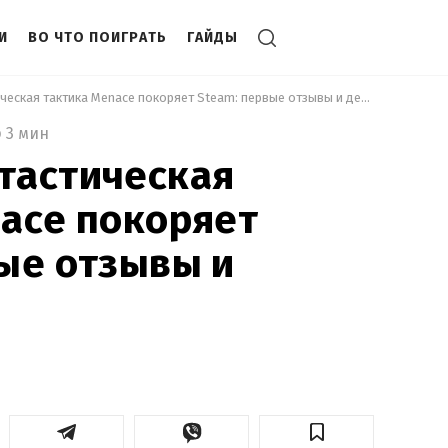
И
ВО ЧТО ПОИГРАТЬ
ГАЙДЫ
 Научно-фантастическая тактика Menace покоряет Steam: первые отзывы и детали игры 
3 мин
тастическая
ace покоряет
ые отзывы и