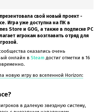
 презентовала свой новый проект -
e. Игра уже доступна на ПК в
mes Store и GOG, а также в подписке PC
лагает игрокам возглавить отряд для
грозой.
ообщества оказались очень
вый онлайн в
Steam
достиг отметки в 16
овременно.
ла новую игру во вселенной Horizon:
ace?
игроков в далекую звездную систему,
улось с внезапным нападением