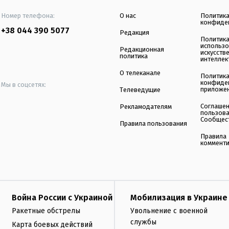
Номер телефона:
О нас
Политик
конфиде
+38 044 390 5077
Редакция
Политик
использ
Редакционная
искусств
политика
интеллек
О телеканале
Политик
конфиде
Мы в соцсетях:
приложе
Телеведущие
Соглаше
Рекламодателям
пользов
Сообщес
Правила пользования
Правила
коммент
Война России с Украиной
Мобилизация в Украине
Ракетные обстрелы
Увольнение с военной
службы
Карта боевых действий