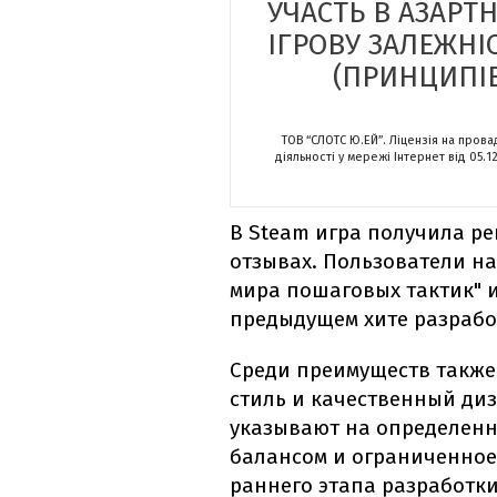
УЧАСТЬ В АЗАРТ
ІГРОВУ ЗАЛЕЖНІ
(ПРИНЦИПІВ
ТОВ “СЛОТС Ю.ЕЙ”. Ліцензія на пров
діяльності у мережі Інтернет від 05.1
В Steam игра получила ре
отзывах. Пользователи на
мира пошаговых тактик" и
предыдущем хите разработ
Среди преимуществ такж
стиль и качественный диз
указывают на определенн
балансом и ограниченное 
раннего этапа разработки