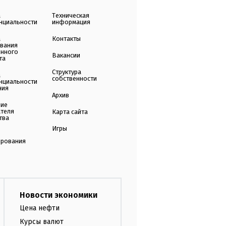
а
Техническая
нциальности
информация
а
Контакты
ования
енного
Вакансии
та
Структура
а
собственности
нциальности
ния
Архив
ние
ателя
Карта сайта
тва
Игры
ирования
Новости экономики
Цена нефти
Курсы валют