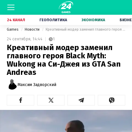
24 КАНАЛ
ГЕОПОЛИТИКА
ЭКОНОМИКА
БИЗНЕ
Games
Новости
Креативный модер заменил главного героя Black Myth: Wukong на Си-Джея из GTA San Andreas
24 сентября,
14:44
1
Креативный модер заменил
главного героя Black Myth:
Wukong на Си-Джея из GTA San
Andreas
Максим Задворский