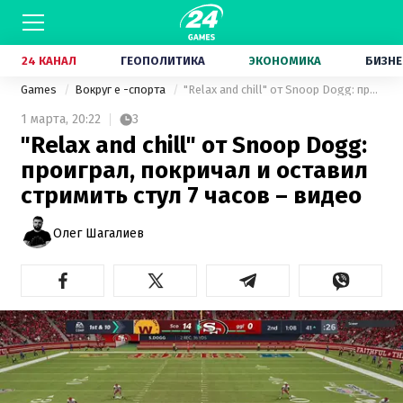
24 КАНАЛ
ГЕОПОЛИТИКА
ЭКОНОМИКА
БИЗНЕ
Games
Вокруг е -спорта
"Relax and chill" от Snoop Dogg: проиграл, покричал и оставил стримить стул 7 часов – видео
1 марта,
20:22
3
"Relax and chill" от Snoop Dogg:
проиграл, покричал и оставил
стримить стул 7 часов – видео
Олег Шагалиев