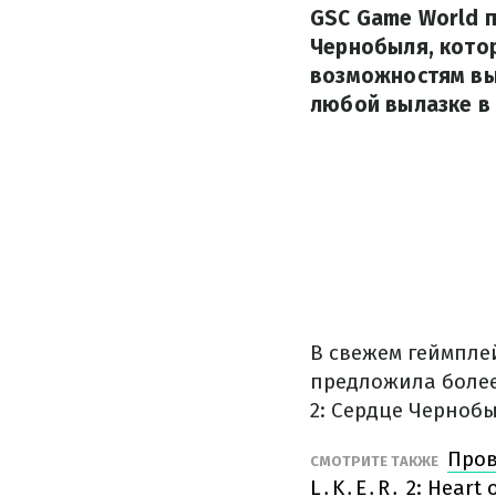
GSC Game World п
Чернобыля, котор
возможностям выж
любой вылазке в 
В свежем геймпле
предложила более 
2: Сердце Чернобы
Пров
СМОТРИТЕ ТАКЖЕ
L․K․E․R․ 2: Heart 