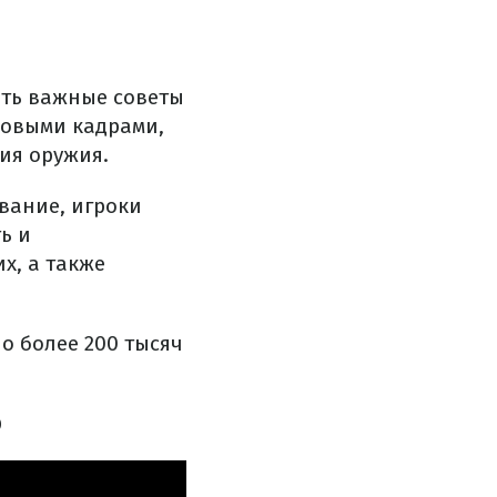
ать важные советы
ровыми кадрами,
ия оружия.
вание, игроки
ь и
х, а также
о более 200 тысяч
р