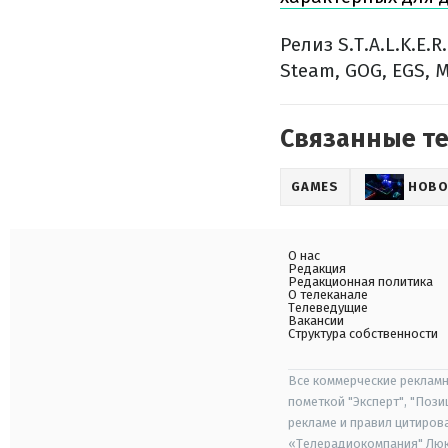
Релиз S.T.A.L.K.E
Steam, GOG, EGS, M
Связанные т
GAMES
НОВО
О нас
Редакция
Редакционная политика
О телеканале
Телеведущие
Вакансии
Структура собственности
Все коммерческие рекламн
пометкой "Эксперт", "Поз
рекламе и правил цитиров
«Телерадиокомпания" Люкс