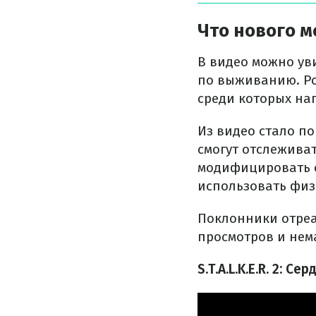
Что нового м
В видео можно ув
по выживанию. Ро
среди которых на
Из видео стало п
смогут отслежива
модифицировать с
использовать физ
Поклонники отреа
просмотров и нем
S.T.A.L.K.E.R. 2: