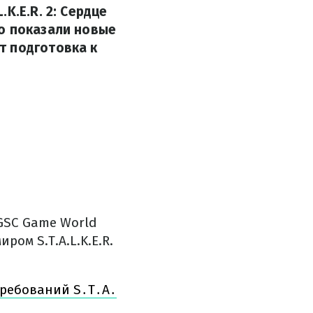
K.E.R. 2: Сердце
о показали новые
т подготовка к
GSC Game World
ом S.T.A.L.K.E.R.
требований S․T․A․