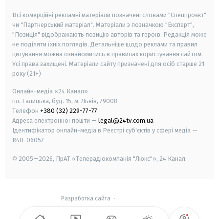
Всі комерційні рекламні матеріали позначені словами "Спецпроєкт"
чи "Партнерський матеріал". Матеріали з позначкою "Експерт",
"Позиція" відображають позицію авторів та героїв. Редакція може
не поділяти їхніх поглядів. Детальніше щодо реклами та правил
цитування можна ознайомитись в правилах користування сайтом.
Усі права захищені.
Матеріали сайту призначені для осіб старше
21
року (21+)
Онлайн-медіа «24 Канал»
пл. Галицька, буд. 15, м. Львів, 79008
Телефон
+380 (32) 229-77-77
Адреса електронної пошти —
legal@24tv.com.ua
Ідентифікатор онлайн-медіа в Реєстрі суб'єктів у сфері медіа —
R40-06057
© 2005—2026,
ПрАТ «Телерадіокомпанія "Люкс"», 24 Канал.
Разработка сайта
-