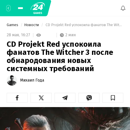
Games
Новости
 CD Projekt Red успокоила фанатов The Witcher 3 после обнародования новых системных требований 
2 мин
28 мая,
16:27
CD Projekt Red успокоила
фанатов The Witcher 3 после
обнародования новых
системных требований
Михаил Года