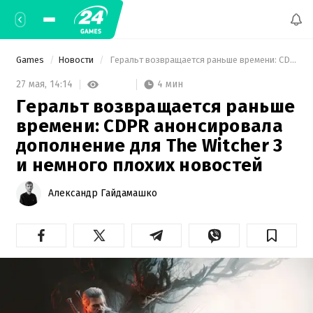
Games
Новости
 Геральт возвращается раньше времени: CDPR анонсировала дополнение для The Witcher 3 и немного плохих новостей 
4 мин
27 мая,
14:14
Геральт возвращается раньше
времени: CDPR анонсировала
дополнение для The Witcher 3
и немного плохих новостей
Александр Гайдамашко