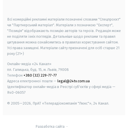
smart tv
samsung smart tv
Всі комерційні рекламні матеріали позначені словами "Спецпроєкт"
чи "Партнерський матеріал". Матеріали з позначкою "Експерт",
"Позиція" відображають позицію авторів та героїв. Редакція може
не поділяти їхніх поглядів. Детальніше щодо реклами та правил
цитування можна ознайомитись в правилах користування сайтом.
Усі права захищені.
Матеріали сайту призначені для осіб старше
21
року (21+)
Онлайн-медіа «24 Канал»
пл. Галицька, буд. 15, м. Львів, 79008
Телефон
+380 (32) 229-77-77
Адреса електронної пошти —
legal@24tv.com.ua
Ідентифікатор онлайн-медіа в Реєстрі суб'єктів у сфері медіа —
R40-06057
© 2005—2026,
ПрАТ «Телерадіокомпанія "Люкс"», 24 Канал.
Разработка сайта
-