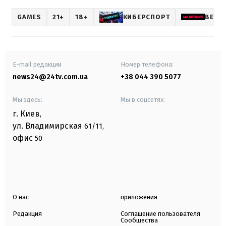
GAMES
21+
18+
КИБЕРСПОРТ
BETK
E-mail редакции
Номер телефона:
news24@24tv.com.ua
+38 044 390 5077
Мы здесь:
Мы в соцсетях:
г. Киев
,
ул. Владимирская
61/11,
офис
50
О нас
приложения
Редакция
Соглашение пользователя
Сообщества