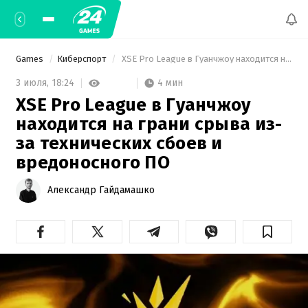
Games
Киберспорт
 XSE Pro League в Гуанчжоу находится на грани срыва из-за технических сбоев и вредоносного ПО 
4 мин
3 июля,
18:24
XSE Pro League в Гуанчжоу
находится на грани срыва из-
за технических сбоев и
вредоносного ПО
Александр Гайдамашко