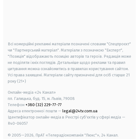
android
apple
smart tv
samsung smart tv
Всі комерційні рекламні матеріали позначені словами "Спецпроєкт"
чи "Партнерський матеріал". Матеріали з позначкою "Експерт",
"Позиція" відображають позицію авторів та героїв. Редакція може
не поділяти їхніх поглядів. Детальніше щодо реклами та правил
цитування можна ознайомитись в правилах користування сайтом.
Усі права захищені.
Матеріали сайту призначені для осіб старше
21
року (21+)
Онлайн-медіа «24 Канал»
пл. Галицька, буд. 15, м. Львів, 79008
Телефон
+380 (32) 229-77-77
Адреса електронної пошти —
legal@24tv.com.ua
Ідентифікатор онлайн-медіа в Реєстрі суб'єктів у сфері медіа —
R40-06057
© 2005—2026,
ПрАТ «Телерадіокомпанія "Люкс"», 24 Канал.