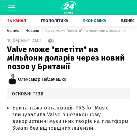
24 КАНАЛ
ГЕОПОЛІТИКА
ЕКОНОМІКА
БІЗНЕС
Games
Новини
Valve може "влетіти" на мільйони доларів через новий позов у Британії
10 березня,
23:01
3
Valve може "влетіти" на
мільйони доларів через новий
позов у Британії
Олександр Гайдамашко
ОСНОВНІ ТЕЗИ
Британська організація PRS for Music
звинуватила Valve в незаконному
використанні музичних творів на платформі
Steam без відповідних ліцензій.