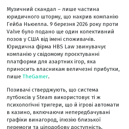
Музичний скандал – лише частина
юридичного шторму, що накрив компанію
Гейба Ньюелла. 9 березня 2026 року проти
Valve було подано ще один колективний
позов у США від імені споживачів.
Юридична фірма HBS Law звинувачує
компанію у свідомому проєктуванні
платформи для азартних ігор, яка
приносить власникам величезні прибутки,
пише
TheGamer
.
Позивачі стверджують, що система
лутбоксів у Steam використовує ті ж
психологічні тригери, що й ігрові автомати
в казино, включаючи непередбачувані
графіки винагород, ілюзію близької
перемоги та цілодобову доступність.