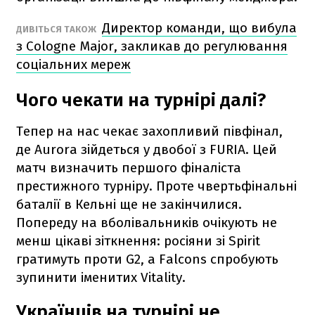
Директор команди, що вибула
ДИВІТЬСЯ ТАКОЖ
з Cologne Major, закликав до регулювання
соціальних мереж
Чого чекати на турнірі далі?
Тепер на нас чекає захопливий півфінал,
де Aurora зійдеться у двобої з FURIA. Цей
матч визначить першого фіналіста
престижного турніру. Проте чвертьфінальні
баталії в Кельні ще не закінчилися.
Попереду на вболівальників очікують не
менш цікаві зіткнення: росіяни зі Spirit
гратимуть проти G2, а Falcons спробують
зупинити іменитих Vitality.
Українців на турнірі не