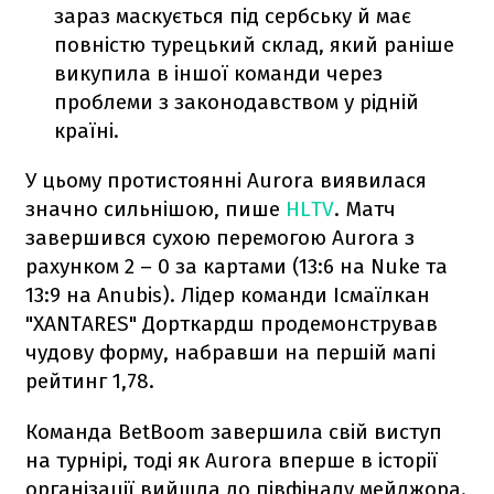
зараз маскується під сербську й має
повністю турецький склад, який раніше
викупила в іншої команди через
проблеми з законодавством у рідній
країні.
У цьому протистоянні Aurora виявилася
значно сильнішою, пише
HLTV
. Матч
завершився сухою перемогою Aurora з
рахунком 2 – 0 за картами (13:6 на Nuke та
13:9 на Anubis). Лідер команди Ісмаїлкан
"XANTARES" Дорткардш продемонстрував
чудову форму, набравши на першій мапі
рейтинг 1,78.
Команда BetBoom завершила свій виступ
на турнірі, тоді як Aurora вперше в історії
організації вийшла до півфіналу мейджора.