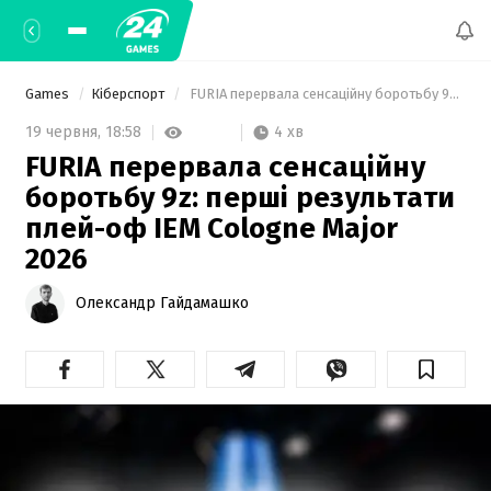
Games
Кіберспорт
 FURIA перервала сенсаційну боротьбу 9z: перші результати плей-оф IEM Cologne Major 2026 
4 хв
19 червня,
18:58
FURIA перервала сенсаційну
боротьбу 9z: перші результати
плей-оф IEM Cologne Major
2026
Олександр Гайдамашко