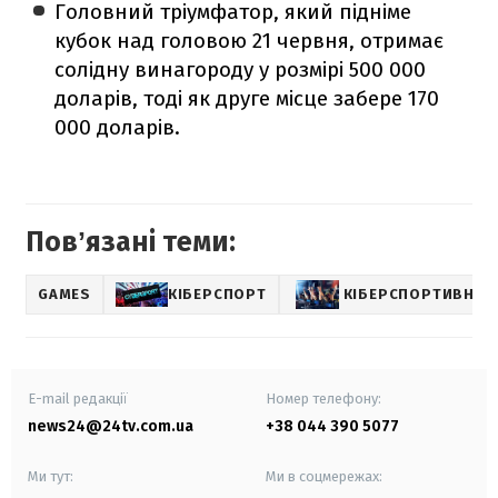
Головний тріумфатор, який підніме
кубок над головою 21 червня, отримає
солідну винагороду у розмірі 500 000
доларів, тоді як друге місце забере 170
000 доларів.
Повʼязані теми:
GAMES
КІБЕРСПОРТ
КІБЕРСПОРТИВНІ Т
E-mail редакції
Номер телефону:
news24@24tv.com.ua
+38 044 390 5077
Ми тут:
Ми в соцмережах: