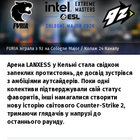
FURIA зіграла з 9z на Cologne Major
/ Колаж 24 Каналу
Арена LANXESS у Кельні стала свідком
запеклих протистоянь, де досвід зустрівся
з амбіціями аутсайдерів. Поки одні
колективи підтверджували свій статус
фаворитів, інші намагалися створити
нову історію світового Counter-Strike 2,
тримаючи глядачів у напрузі до
останнього раунду.