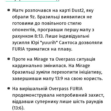
Матч розпочався на карті Dust2, яку
обрали 9z. Бразильці виявилися не
готовими до повільного стилю
опонентів, програвши першу мапу з
рахунком 8:13. Лише індивідуальні
зусилля Юрі "yuurih" Сантоса дозволяли
FURIA триматися на плаву.
Проте на Mirage та Overpass ситуація
кардинально змінилася. На Mirage
бразильці зуміли перехопити ініціативу,
завершивши мапу 13:9 на свою користь.
На вирішальній Overpass FURIA
продемонструвала непробивний захист,
віддавши супернику лише шість раундів
(13:6).