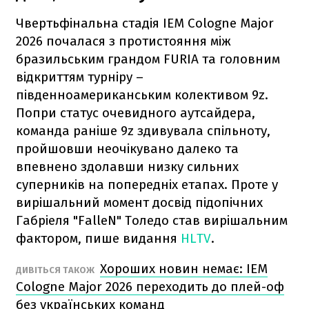
Чвертьфінальна стадія IEM Cologne Major
2026 почалася з протистояння між
бразильським грандом FURIA та головним
відкриттям турніру –
південноамериканським колективом 9z.
Попри статус очевидного аутсайдера,
команда раніше 9z здивувала спільноту,
пройшовши неочікувано далеко та
впевнено здолавши низку сильних
суперників на попередніх етапах. Проте у
вирішальний момент досвід підопічних
Габріеля "FalleN" Толедо став вирішальним
фактором, пише видання
HLTV
.
Хороших новин немає: IEM
ДИВІТЬСЯ ТАКОЖ
Cologne Major 2026 переходить до плей-оф
без українських команд