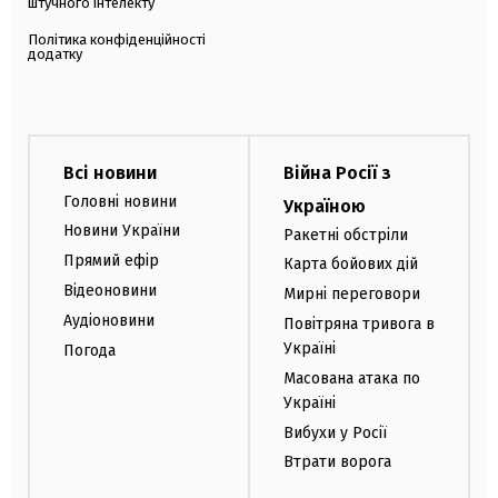
штучного інтелекту
Політика конфіденційності
додатку
Всі новини
Війна Росії з
Головні новини
Україною
Новини України
Ракетні обстріли
Прямий ефір
Карта бойових дій
Відеоновини
Мирні переговори
Аудіоновини
Повітряна тривога в
Україні
Погода
Масована атака по
Україні
Вибухи у Росії
Втрати ворога