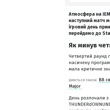
Атмосфера на IEM
наступний матч мо
ігровий день при
перейдемо до Sta
Як минув чет
Четвертий раунд 
насичену програму
мала критичне зн
B8 ся
ДИВІТЬСЯ ТАКОЖ
Major
День розпочали з 
THUNDERdOWNUND