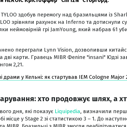
и HEROIC Крістоффер "Chr1zN" Сторгорд.
TYLOO здобув перемогу над бразильцями із Shark
YLOO зрівняли рахунок на Inferno та дотиснули 
дяки неймовірній грі JamYoung, який набрав 61 уб
нено переграли Lynn Vision, дозволивши китайс
а дві карти. Гравець MIBR Феліпе "insani" Юдзі з
гом 2,21.
 драми у Кельні: як стартував IEM Cologne Major 2
чарування: хто продовжує шлях, а хт
вого дня, які показує
Liquipedia
, визначили перш
бі місце у Stage 2 зі статистикою 3 – 1. До наступ
та MIBR. Бразильці з MIBR змогли реабілітуватися