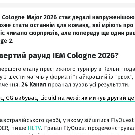
 Cologne Major 2026 стає дедалі напруженішо
же стати останнім для команд, які мріють про 
ніс чимало сюрпризів, але попереду ще один ри
ge 2.
вертий раунд IEM Cologne 2026?
першого етапу престижного турніру в Кельні по
 з шести матчів у форматі "найкращий із трьох"
ачення.
24 Канал
проаналізував усі результати.
є, GG вибуває, Liquid на межі: як минув другий д
австралійського дербі, у якому зійшлися FlyQuest
ER, пише
HLTV
. Гравці FlyQuest продемонструва