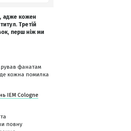
ю, адже кожен
титул. Третій
вок, перш ніж ми
дарував фанатам
, де кожна помилка
ень IEM Cologne
 та
ли повну