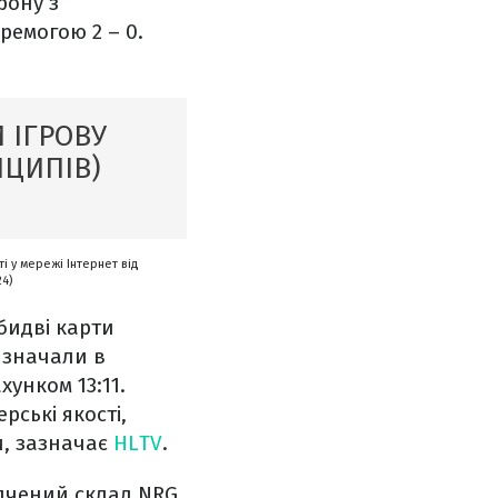
рону з
емогою 2 – 0.
 ІГРОВУ
НЦИПІВ)
і у мережі Інтернет від
24)
бидві карти
изначали в
хунком 13:11.
ські якості,
, зазначає
HLTV
.
дчений склад NRG,