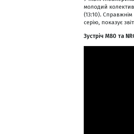
молодий колектив 
(13:10). Справжнім
серію, показує зві
Зустріч M80 та NRG