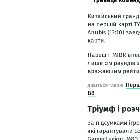
гравець команд
Китайський гранд 
на першій карті T
Anubis (13:10) зав
карти.
Нарешті MIBR впев
лише сім раундів з
вражаючим рейтин
Перші
ДИВІТЬСЯ ТАКОЖ
B8
Тріумф і роз
За підсумками ігро
які гарантували со
GamerLegion, M80 