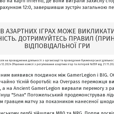
во на карті Inferno, де вони виграли захисну сто
ахунком 12:0, завершивши зустріч загальною пер
 В АЗАРТНИХ ІГРАХ МОЖЕ ВИКЛИКАТИ
ІСТЬ. ДОТРИМУЙТЕСЬ ПРАВИЛ (ПРИ
ВІДПОВІДАЛЬНОЇ ГРИ
нзія на провадження діяльності з організації та проведення букмекерської діяльност
5.12.2024 (Рішення комісії з регулювання азартних ігор та лотерей №559 від 21.11.20
им виявився поєдинок між GamerLegion і BIG. О
айно тісній боротьбі: на Overpass переможця в
, а на Ancient GamerLegion вирвали перемогу з ра
нуш "Snax" Погожельський продемонстрував лідер
 гравцем матчу за показником нанесеної шкоди
нському дербі зійшлися M80 та NRG. Попри досві