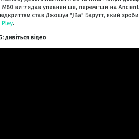
M80 виглядав упевненіше, перемігши на Ancient (
 відкриттям став Джошуа "JBa" Барутт, який зроби
т
Pley
.
: дивіться відео