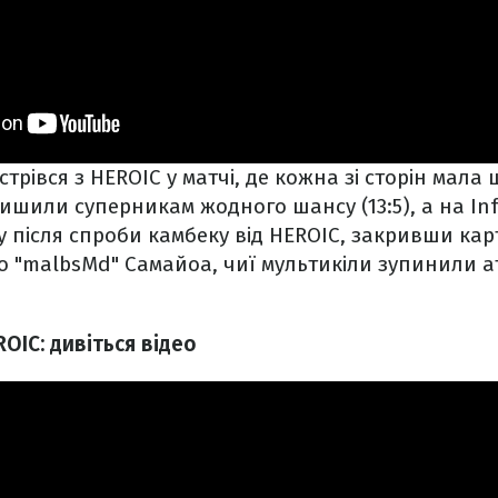
стрівся з HEROIC у матчі, де кожна зі сторін мала 
лишили суперникам жодного шансу (13:5), а на In
 після спроби камбеку від HEROIC, закривши карт
іо "malbsMd" Самайоа, чиї мультикіли зупинили а
EROIC: дивіться відео