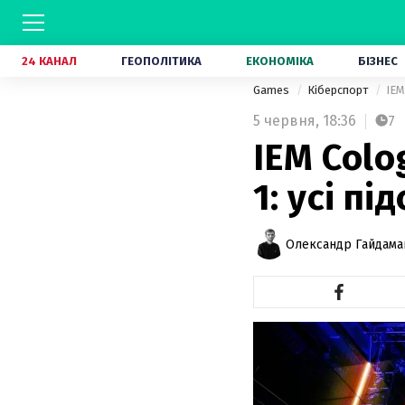
24 КАНАЛ
ГЕОПОЛІТИКА
ЕКОНОМІКА
БІЗНЕС
Games
Кіберспорт
IEM
5 червня,
18:36
7
IEM Col
1: усі п
Олександр Гайдам