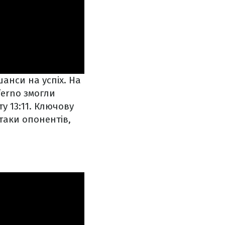
шанси на успіх. На
ferno змогли
у 13:11. Ключову
таки опонентів,