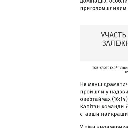
домінацію, особли
приголомшливим р
УЧАСТЬ
ЗАЛЕЖН
ТОВ “СЛОТС Ю.ЕЙ”. Ліце
0
Не менш драматичн
пройшли у надзвич
овертаймах (16:14)
Капітан команди Я
ставши найкращим
У північноамерика