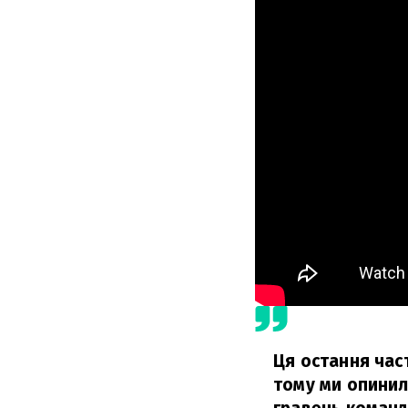
Ця остання час
тому ми опинили