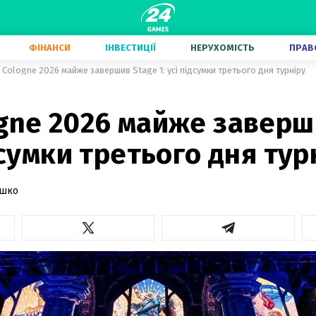
ФІНАНСИ
ІНВЕСТИЦІЇ
НЕРУХОМІСТЬ
ПРАВ
 Cologne 2026 майже завершив Stage 1: усі підсумки третього дня турніру
ogne 2026 майже заверш
ідсумки третього дня тур
ашко