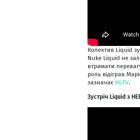
Колектив Liquid зу
Nuke Liquid не за
втримати перевагу
роль відіграв Мар
зазначає
HLTV
.
Зустріч Liquid з H