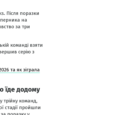
s. Після поразки
суперника на
ивство за три
ькій команді взяти
авершив серію з
026 та як зіграла
о їде додому
у трійку команд,
ної стадії пройшли
 за поразку у