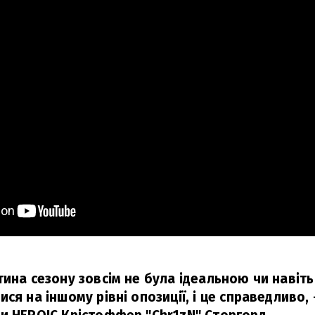
тина сезону зовсім не була ідеальною чи навіт
ся на іншому рівні опозиції, і це справедливо,