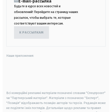
E-mail-рассылка
Будьте в курсе всех новостей и
обновлений! Перейдите на страницу наших
рассылок, чтобы выбрать те, которые
соответствуют вашим интересам.
К РАССЫЛКАМ
Наши приложения:
android
apple
smart tv
samsung smart tv
Всі комерційні рекламні матеріали позначені словами "Спецпроєкт"
чи "Партнерський матеріал". Матеріали з позначкою "Експерт",
"Позиція" відображають позицію авторів та героїв. Редакція може
не поділяти їхніх поглядів. Детальніше щодо реклами та правил