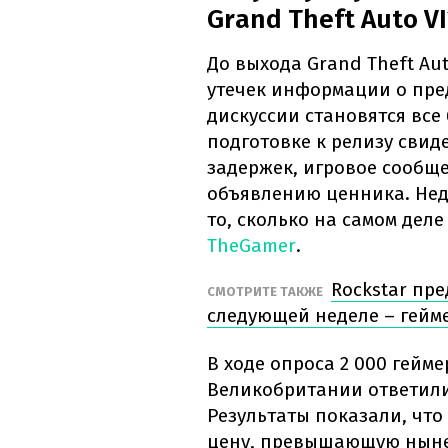
Grand Theft Auto VI
До выхода Grand Theft Aut
утечек информации о пре
дискуссии становятся все
подготовке к релизу свид
задержек, игровое сообщ
объявлению ценника. Нед
то, сколько на самом дел
TheGamer
.
Rockstar пре
СМОТРИТЕ ТАКЖЕ
следующей неделе – гейм
В ходе опроса 2 000 гейм
Великобритании ответил
Результаты показали, чт
цену, превышающую ныне