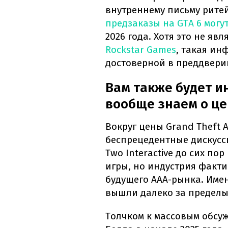
внутреннему письму ритей
предзаказы на GTA 6 могу
2026 года. Хотя это не я
Rockstar Games
, такая и
достоверной в преддвери
Вам также будет и
вообще знаем о це
Вокруг цены Grand Theft A
беспрецедентные дискусси
Two Interactive до сих п
игры, но индустрия факти
будущего AAA-рынка. Имен
вышли далеко за пределы
Толчком к массовым обсу