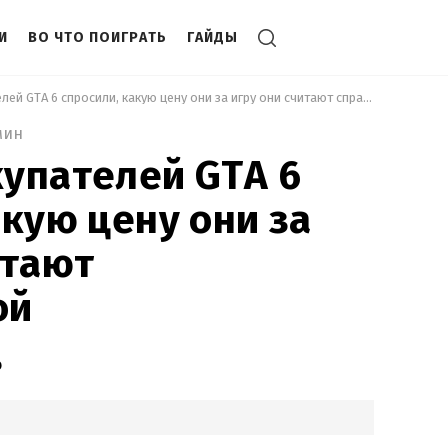
И
ВО ЧТО ПОИГРАТЬ
ГАЙДЫ
 Будущих покупателей GTA 6 спросили, какую цену они за игру они считают справедливой 
мин
упателей GTA 6
акую цену они за
итают
ой
о