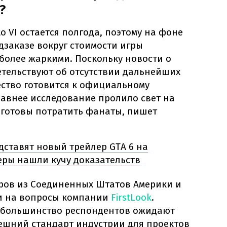
?
o VI остается полгода, поэтому на фоне
дзаказе вокруг стоимости игры
 более жаркими. Поскольку новости о
етельствуют об отсутствии дальнейших
ество готовится к официальному
авнее исследование пролило свет на
е готовы потратить фанаты, пишет
дставят новый трейлер GTA 6 на
еры нашли кучу доказательств
еров из Соединенных Штатов Америки и
и на вопросы компании
FirstLook
.
о большинство респондентов ожидают
шний стандарт индустрии для проектов