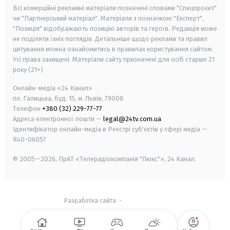
Всі комерційні рекламні матеріали позначені словами "Спецпроєкт"
чи "Партнерський матеріал". Матеріали з позначкою "Експерт",
"Позиція" відображають позицію авторів та героїв. Редакція може
не поділяти їхніх поглядів. Детальніше щодо реклами та правил
цитування можна ознайомитись в правилах користування сайтом.
Усі права захищені.
Матеріали сайту призначені для осіб старше
21
року (21+)
Онлайн-медіа «24 Канал»
пл. Галицька, буд. 15, м. Львів, 79008
Телефон
+380 (32) 229-77-77
Адреса електронної пошти —
legal@24tv.com.ua
Ідентифікатор онлайн-медіа в Реєстрі суб'єктів у сфері медіа —
R40-06057
© 2005—2026,
ПрАТ «Телерадіокомпанія "Люкс"», 24 Канал.
Разработка сайта
-