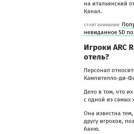
на итальянский о
Канал.
Попр
СТОИТ ВНИМАНИЯ
невиданное 5D по
Игроки ARC 
отель?
Персонал относит
Кампителло-ди-Фа
Дело в том, что и
с одной из самых
Она известна тем
другу игроков, п
баню.