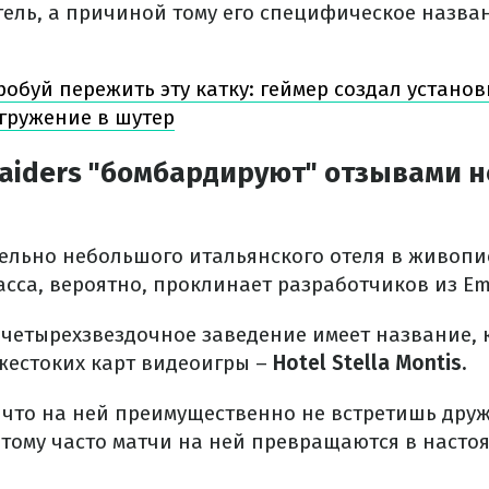
тель, а причиной тому его специфическое назван
обуй пережить эту катку: геймер создал установ
гружение в шутер
Raiders "бомбардируют" отзывами 
ельно небольшого итальянского отеля в живопи
сса, вероятно, проклинает разработчиков из Emb
х четырехзвездочное заведение имеет название,
 жестоких карт видеоигры –
Hotel Stella Montis.
, что на ней преимущественно не встретишь друж
оэтому часто матчи на ней превращаются в наст