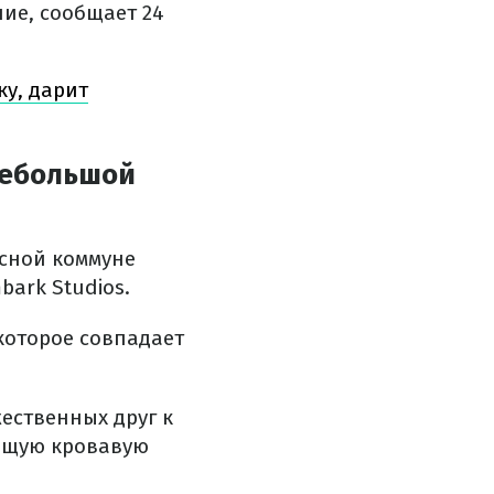
ие, сообщает 24
ку, дарит
небольшой
сной коммуне
ark Studios.
 которое совпадает
ественных друг к
оящую кровавую