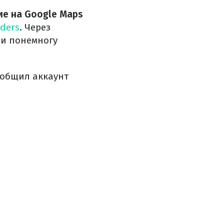
ие на Google Maps
iders
. Через
ли понемногу
ообщил аккаунт