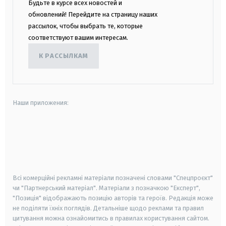
Будьте в курсе всех новостей и
обновлений! Перейдите на страницу наших
рассылок, чтобы выбрать те, которые
соответствуют вашим интересам.
К РАССЫЛКАМ
Наши приложения:
android
apple
smart tv
samsung smart tv
Всі комерційні рекламні матеріали позначені словами "Спецпроєкт"
чи "Партнерський матеріал". Матеріали з позначкою "Експерт",
"Позиція" відображають позицію авторів та героїв. Редакція може
не поділяти їхніх поглядів. Детальніше щодо реклами та правил
цитування можна ознайомитись в правилах користування сайтом.