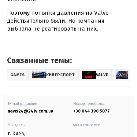
Поэтому попытки давления на Valve
действительно были. Но компания
выбрала не реагировать на них.
Связанные темы:
GAMES
КИБЕРСПОРТ
VALVE
КИ
E-mail редакции
Номер телефона:
news24@24tv.com.ua
+38 044 390 5077
Мы здесь:
Мы в соцсетях:
г. Киев
,