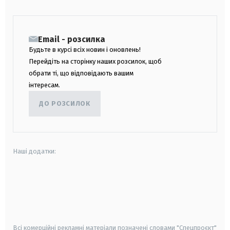
Email - розсилка
Будьте в курсі всіх новин і оновлень!
Перейдіть на сторінку наших розсилок, щоб
обрати ті, що відповідають вашим
інтересам.
ДО РОЗСИЛОК
Наші додатки:
android
apple
smart tv
samsung smart tv
Всі комерційні рекламні матеріали позначені словами "Спецпроєкт"