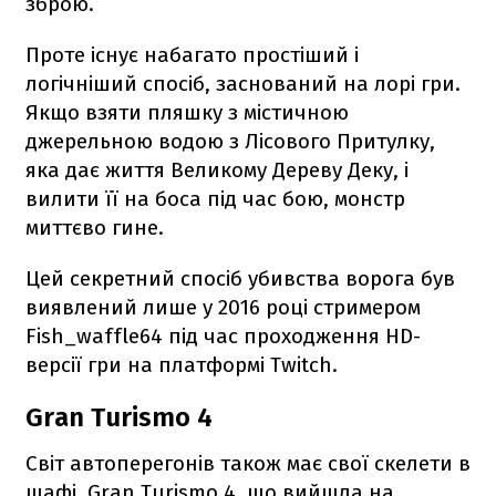
зброю.
Проте існує набагато простіший і
логічніший спосіб, заснований на лорі гри.
Якщо взяти пляшку з містичною
джерельною водою з Лісового Притулку,
яка дає життя Великому Дереву Деку, і
вилити її на боса під час бою, монстр
миттєво гине.
Цей секретний спосіб убивства ворога був
виявлений лише у 2016 році стримером
Fish_waffle64 під час проходження HD-
версії гри на платформі Twitch.
Gran Turismo 4
Світ автоперегонів також має свої скелети в
шафі. Gran Turismo 4, що вийшла на