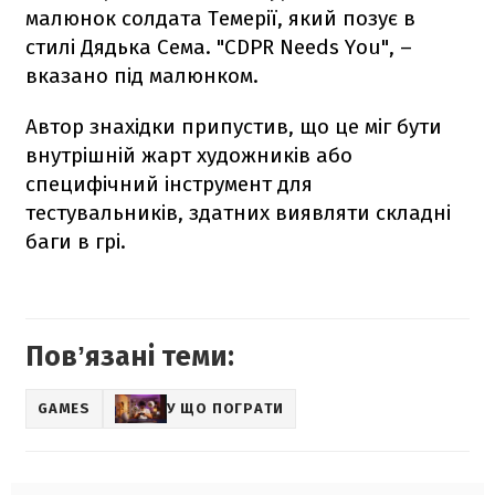
малюнок солдата Темерії, який позує в
стилі Дядька Сема. "CDPR Needs You", –
вказано під малюнком.
Автор знахідки припустив, що це міг бути
внутрішній жарт художників або
специфічний інструмент для
тестувальників, здатних виявляти складні
баги в грі.
Повʼязані теми:
GAMES
У ЩО ПОГРАТИ