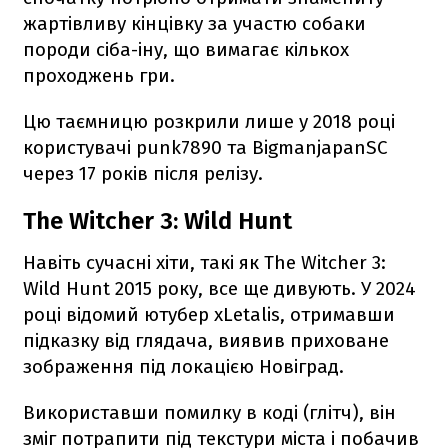
жартівливу кінцівку за участю собаки
породи сіба-іну, що вимагає кількох
проходжень гри.
Цю таємницю розкрили лише у 2018 році
користувачі punk7890 та BigmanjapanSC
через 17 років після релізу.
The Witcher 3: Wild Hunt
Навіть сучасні хіти, такі як The Witcher 3:
Wild Hunt 2015 року, все ще дивують. У 2024
році відомий ютубер xLetalis, отримавши
підказку від глядача, виявив приховане
зображення під локацією Новіград.
Використавши помилку в коді (глітч), він
зміг потрапити під текстури міста і побачив