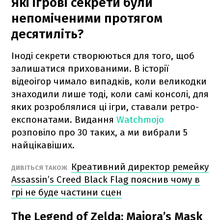
Які ігрові секрети були
непоміченими протягом
десятиліть?
Іноді секрети створюються для того, щоб
залишатися прихованими. В історії
відеоігор чимало випадків, коли великодки
знаходили лише тоді, коли самі консолі, для
яких розроблялися ці ігри, ставали ретро-
експонатами. Видання
Watchmojo
розповіло про 30 таких, а ми вибрали 5
найцікавіших.
Креативний директор ремейку
ДИВІТЬСЯ ТАКОЖ
Assassin’s Creed Black Flag пояснив чому в
грі не буде частини сцен
The Legend of Zelda: Majora’s Mask