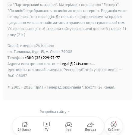
чи "Партнерський матеріал". Матеріали з позначкою "Експерт",
"Позиція" відображають позицію авторів та героїв. Редакція може
не поділяти їхніх поглядів. Детальніше щодо реклами та правил
цитування можна ознайомитись в правилах користування сайтом.
Усі права захищені.
Матеріали сайту призначені для осіб старше
21
року (21+)
Онлайн-медіа «24 Канал»
пл. Галицька, буд. 15, м. Львів, 79008
Телефон
+380 (32) 229-77-77
Адреса електронної пошти —
legal@24tv.com.ua
Ідентифікатор онлайн-медіа в Реєстрі суб'єктів у сфері медіа —
R40-06057
© 2005—2026,
ПрАТ «Телерадіокомпанія "Люкс"», 24 Канал.
Розробка сайту
-
24 Канал
TV
Ігри
Погода
Кабінет