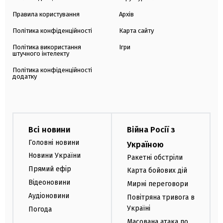
Правила користування
Архів
Політика конфіденційності
Карта сайту
Політика використання
Ігри
штучного інтелекту
Політика конфіденційності
додатку
Всі новини
Війна Росії з
Головні новини
Україною
Новини України
Ракетні обстріли
Прямий ефір
Карта бойових дій
Відеоновини
Мирні переговори
Аудіоновини
Повітряна тривога в
Україні
Погода
Масована атака по