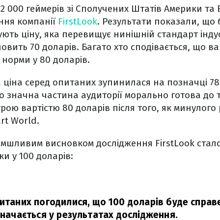
 2 000 геймерів зі Сполучених Штатів Америки та 
ння компанії
FirstLook
. Результати показали, що 
ують ціну, яка перевищує нинішній стандарт індус
овить 70 доларів. Багато хто сподівається, що ва
 норми у 80 доларів.
 ціна серед опитаних зупинилася на позначці 78
що значна частина аудиторії морально готова до 
рою вартістю 80 доларів після того, як минулого 
rt World.
мшливим висновком дослідження FirstLook стал
и у 100 доларів:
питаних погодилися, що 100 доларів буде спра
значається у результатах дослідження.