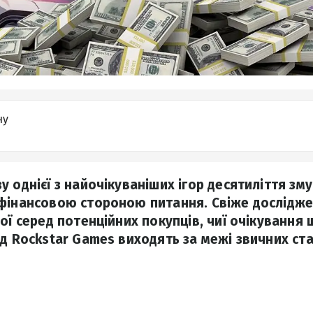
ну
 однієї з найочікуваніших ігор десятиліття зм
фінансовою стороною питання. Свіже дослідж
ої серед потенційних покупців, чиї очікування
ід Rockstar Games виходять за межі звичних ста