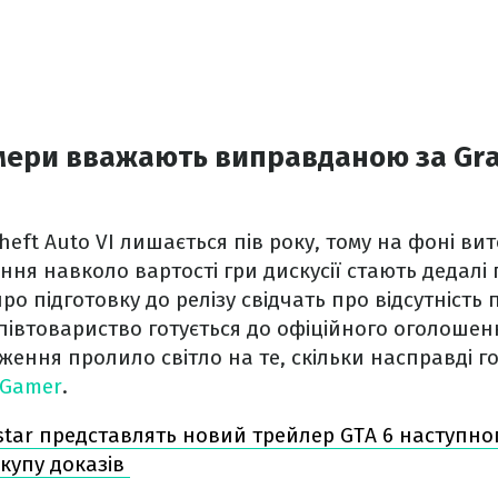
мери вважають виправданою за Gra
eft Auto VI лишається пів року, тому на фоні вит
ня навколо вартості гри дискусії стають дедалі
ро підготовку до релізу свідчать про відсутність
співтовариство готується до офіційного оголошен
ення пролило світло на те, скільки насправді г
eGamer
.
star представлять новий трейлер GTA 6 наступно
купу доказів