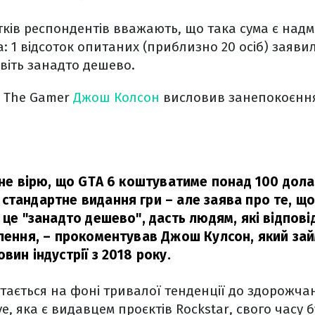
тків респондентів вважають, що така сума є надм
: 1 відсоток опитаних (приблизно 20 осіб) заяви
авіть занадто дешево.
 The Gamer
Джош Колсон
висловив занепокоєння
 не вірю, що GTA 6 коштуватиме понад 100 дола
стандартне видання гри – але заява про те, що
 це "занадто дешево", дасть людям, які відпові
влення,
– прокоментував Джош Кулсон, який за
вин індустрії з 2018 року.
ртається на фоні тривалої тенденції до здорожчан
ve, яка є видавцем проєктів Rockstar, свого часу 