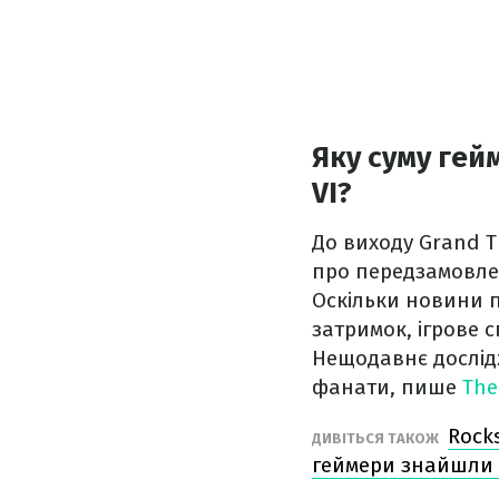
Яку суму гей
VI?
До виходу Grand Th
про передзамовлен
Оскільки новини п
затримок, ігрове 
Нещодавнє дослідж
фанати, пише
Th
Rock
ДИВІТЬСЯ ТАКОЖ
геймери знайшли 