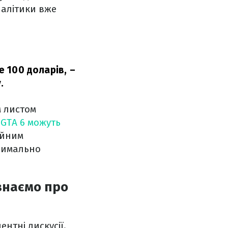
налітики вже
ме 100 доларів,
–
.
м листом
GTA 6 можуть
ційним
ксимально
 знаємо про
нтні дискусії.