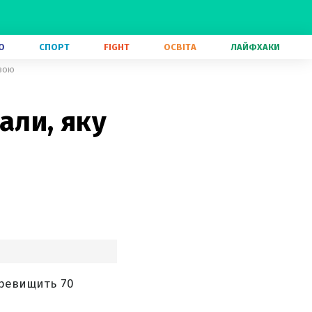
О
СПОРТ
FIGHT
ОСВІТА
ЛАЙФХАКИ
ивою
али, яку
еревищить 70