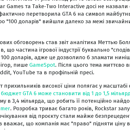
r Games та Take-Two Interactive досі не назвали 
я фактично перетворила GTA 6 на символ майбутн
ро "100 доларів" вийшли далеко за межі звичай
вих обговорень став звіт аналітика Меттью Болл
в, що частина ігрової індустрії буквально "сподів
– 100 доларів, адже це дозволило б зламати нині
-ігор, пише
GameSpot
. Після цього тема миттєво 
dit, YouTube та в профільній пресі.
 прихильників високої ціни полягає у масштабі с
,
бюджет GTA 6 може становити від 1 до 1,5 мільяр
уму в 3,4 мільярда, що робить її потенційно най
amer
. Розробка триває багато років, Rockstar за
 а очікування від проєкту стали майже безпрецеде
в вважає, що компанія має "право" підняти ціну 