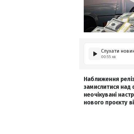
Слухати нови
00:55 хв
Наближення релізу
замислитися над 
неочікувані настр
нового проєкту в