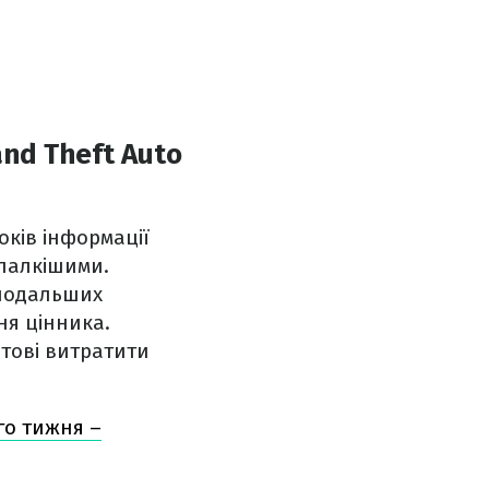
nd Theft Auto
оків інформації
 палкішими.
 подальших
ня цінника.
отові витратити
го тижня –