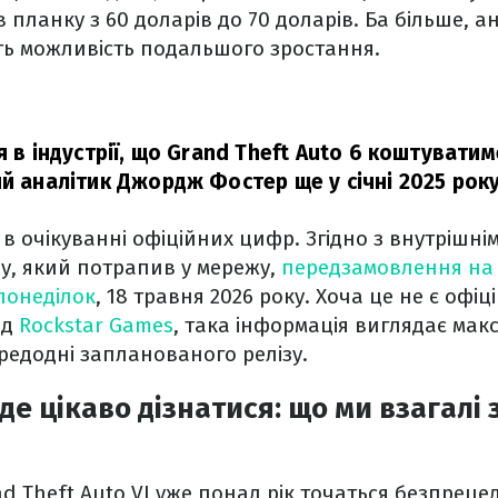
 планку з 60 доларів до 70 доларів. Ба більше, а
ь можливість подальшого зростання.
я в індустрії, що Grand Theft Auto 6 коштувати
ий аналітик Джордж Фостер ще у січні 2025 року
 в очікуванні офіційних цифр. Згідно з внутрішні
y, який потрапив у мережу,
передзамовлення на 
понеділок
, 18 травня 2026 року. Хоча це не є офі
ід
Rockstar Games
, така інформація виглядає ма
редодні запланованого релізу.
де цікаво дізнатися: що ми взагалі
 Theft Auto VI уже понад рік точаться безпрецеде