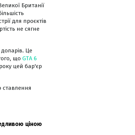
Великої Британії
більшість
трії для проєктів
ртість не сягне
 доларів. Це
того, що
GTA 6
року цей бар'єр
о ставлення
ведливою ціною