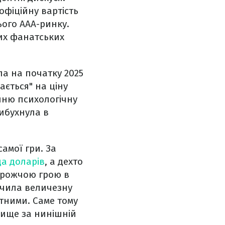
офіційну вартість
ього AAA-ринку.
них фанатських
а на початку 2025
ається" на ціну
шню психологічну
вибухнула в
амої гри. За
да доларів
, а дехто
дорожчою грою в
лучила величезну
нтними. Саме тому
вище за нинішній