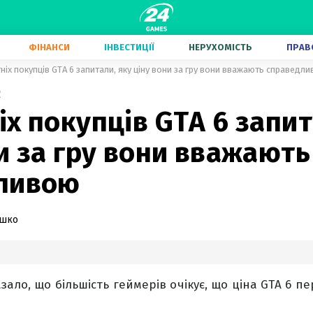
ФІНАНСИ
ІНВЕСТИЦІЇ
НЕРУХОМІСТЬ
ПРАВ
ніх покупців GTA 6 запитали, яку ціну вони за гру вони вважають справедл
2
х покупців GTA 6 запит
и за гру вони вважають
ливою
ашко
зало, що більшість геймерів очікує, що ціна GTA 6 п