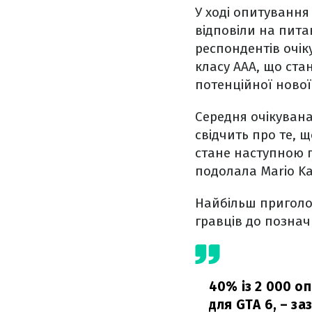
У ході опитування
відповіли на пита
респондентів очік
класу AAA, що стан
потенційної нової
Середня очікувана
свідчить про те, 
стане наступною г
подолала Mario Ka
Найбільш приголо
гравців до позначк
40% із 2 000 о
для GTA 6,
– за