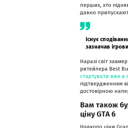
перших, хто підняв
давно припускают
Існує сподіванн
зазначав ігров
Наразі світ завмер
ритейлера Best Bu
стартувати вже в 
підтвердженням в
достовірною напе
Вам також бу
ціну GTA 6
Навколо ціни Grand