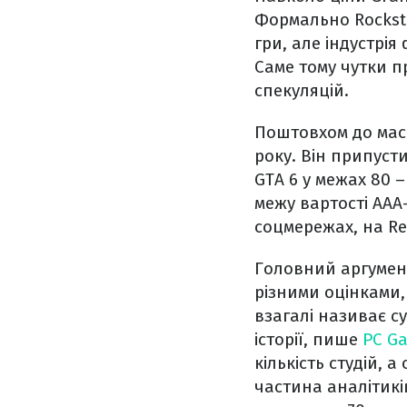
Формально Rocksta
гри, але індустрі
Саме тому чутки п
спекуляцій.
Поштовхом до масо
року. Він припусти
GTA 6 у межах 80 
межу вартості AAA
соцмережах, на Red
Головний аргумент
різними оцінками
взагалі називає с
історії, пише
PC G
кількість студій,
частина аналітикі