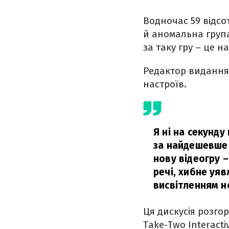
Водночас 59 відсо
й аномальна група
за таку гру – це н
Редактор видання
настроїв.
Я ні на секунду
за найдешевше 
нову відеогру –
речі, хибне уя
висвітленням но
Ця дискусія розго
Take-Two Interacti