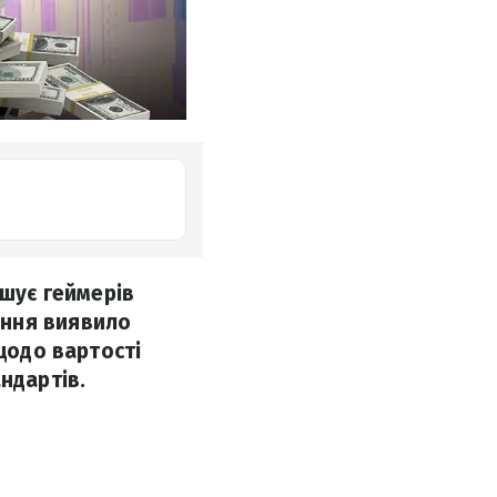
ушує геймерів
ення виявило
 щодо вартості
ндартів.