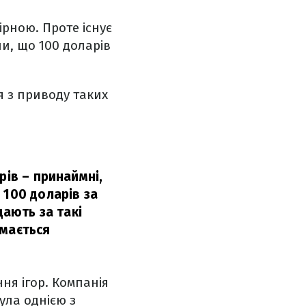
ірною. Проте існує
ли, що 100 доларів
 з приводу таких
рів – принаймні,
 100 доларів за
дають за такі
ймається
ня ігор. Компанія
була однією з