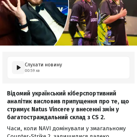
Слухати новину
00:59 хв
Відомий український кіберспортивний
аналітик висловив припущення про те, що
стримує Natus Vincere у внесенні змін у
багатостраждальний склад з CS 2.
Часи, коли NAVI домінували у змагальному
Counter-Strike 2, залишилися далеко