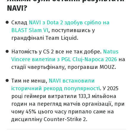
NAVI?
Склад
NAVI з Dota 2 здобув срібло на
BLAST Slam VI
, поступившись у
грандфіналі Team Liquid.
Натомість у CS 2 все не так добре.
Natus
Vincere вилетіли з PGL Cluj-Napoca 2026
на
стадії чвертьфіналу, програвши MOUZ.
Тим не менш,
NAVI встановили
історичний рекорд популярності
. У 2025
році геймери витратили 133,3 мільйона
годин на перегляд матчів організації, при
чому 45% цього часу припало саме на
дисципліну Counter-Strike 2.