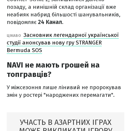
позаду, а нинішній склад організації вже
неабияк набрид більшості шанувальників,
повідомляє
24 Канал.
Засновник легендарної української
ЦІКАВО
студії анонсував нову гру STRANGER
Bermuda SOS
NAVI не мають грошей на
топгравців?
У міжсезоння лише лінивий не пророкував
змін у ростері "народжених перемагати".
УЧАСТЬ В АЗАРТНИХ ІГРАХ
МОЖЕ ВИКЛИКАТИ ІГРОВУ