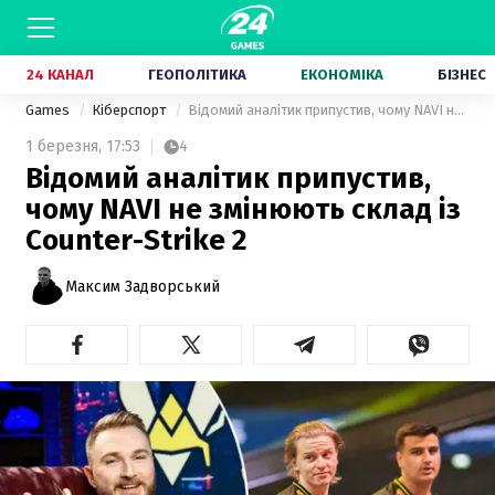
24 КАНАЛ
ГЕОПОЛІТИКА
ЕКОНОМІКА
БІЗНЕС
Games
Кіберспорт
Відомий аналітик припустив, чому NAVI не змінюють склад із Counter-Strike 2
1 березня,
17:53
4
Відомий аналітик припустив,
чому NAVI не змінюють склад із
Counter-Strike 2
Максим Задворський