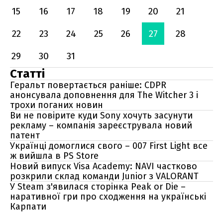
15
16
17
18
19
20
21
22
23
24
25
26
27
28
29
30
31
Статті
Геральт повертається раніше: CDPR
анонсувала доповнення для The Witcher 3 і
трохи поганих новин
Ви не повірите куди Sony хочуть засунути
рекламу – компанія зареєструвала новий
патент
Українці домоглися свого – 007 First Light все
ж вийшла в PS Store
Новий випуск Visa Academy: NAVI частково
розкрили склад команди Junior з VALORANT
У Steam з'явилася сторінка Peak or Die –
наративної гри про сходження на українські
Карпати