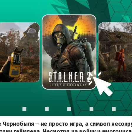
е Чернобыля – не просто игра, а символ несок
трии геймдева. Несмотря на войну и многочис