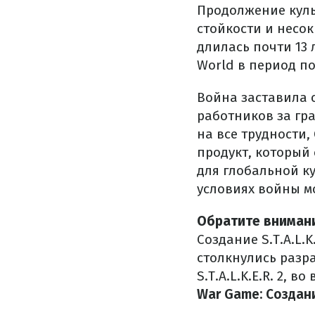
Продолжение куль
стойкости и несо
длилась почти 13
World в период п
Война заставила 
работников за гр
на все трудности,
продукт, который 
для глобальной к
условиях войны м
Обратите вниман
Создание S.T.A.L.
столкнулись разр
S.T.A.L.K.E.R. 2,
War Game: Создание