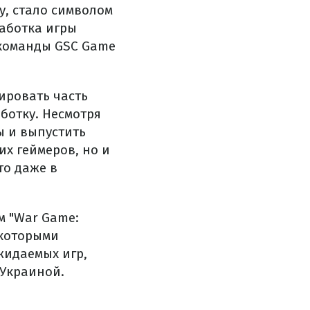
у, стало символом
аботка игры
 команды GSC Game
ировать часть
ботку. Несмотря
ы и выпустить
их геймеров, но и
то даже в
м "War Game:
с которыми
жидаемых игр,
 Украиной.