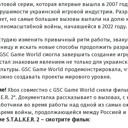
товой серии, которая впервые вышла в 2007 год
крушимости украинской игровой индустрии. Разр
 лет, но самые большие вызовы выпали на долю
олномасштабной войны, начавшейся в 2022 году.
студию изменить привычный ритм работы, эваку
аницу и искать новые способы продолжить разра
 GSC Game World смогла завершить создание игр
стал знаковым явлением не только для украинск
ультуры. GSC Game World продемонстрировала, ч
ожно создавать проекты мирового уровня.
ие!
Xbox совместно с GSC Game World сняли филь
K.E.R. 2". Документалка рассказывает о вызовах, 
аботчики во время работы над одной из самых о
 во время войны, продолжающейся между Россией и
 S.T.A.L.K.E.R. 2 – смотрите фильм: