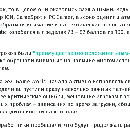
нок, то в целом они оказались смешанными. Вед
р IGN, GameSpot и PC Gamer, высоко оценили ат
 обратили внимание и на технические недостатк
tic колебался в пределах 78 – 82 баллов из 100, 
гроков были
"преимущественно положительным
же обращали внимание на наличие многочислен
лем.
за GSC Game World начала активно исправлять с
едели выпустили сразу несколько важных патчей
ее критические ошибки, мешавшие игрокам прох
ых проблем – зависания во время загрузки, сбо
зводительности на консолях.
зработчики пообещали, что будут продолжать р