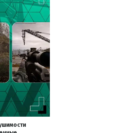
рушимости
ленные