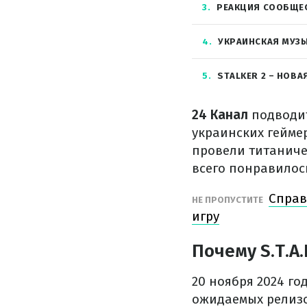
3
РЕАКЦИЯ СООБЩЕС
4
УКРАИНСКАЯ МУЗЫ
5
STALKER 2 – НОВА
24 Канал
подводит
украинских гейме
провели титаничес
всего понравилось
Справ
НЕ ПРОПУСТИТЕ
игру
Почему S.T.A.
20 ноября 2024 го
ожидаемых релизов