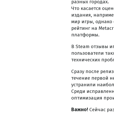
разных городах.
Что касается оце
издания, наприме
мир игры, однако
рейтинг на Metacri
платформы.
В Steam отзывы и
пользователи так
технических проб
Сразу после рели
течение первой н
устранили наибол
Среди исправленн
оптимизация прои
Важно!
Сейчас ра