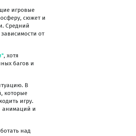
ущие игровые
мосферу, сюжет и
и. Средний
в зависимости от
и"
, хотя
ных багов и
итуацию. В
, которые
одить игру.
и анимаций и
аботать над