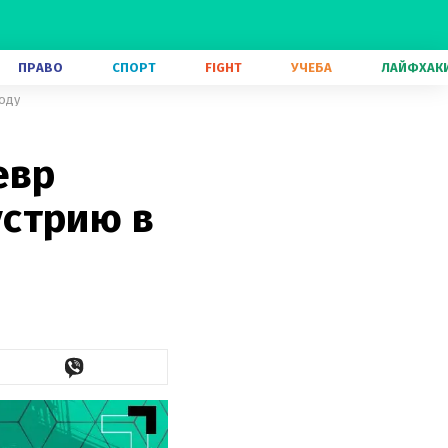
ПРАВО
СПОРТ
FIGHT
УЧЕБА
ЛАЙФХАК
году
евр
устрию в