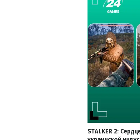
STALKER 2: Сердц
украинской индус