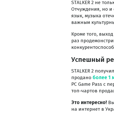
STALKER 2 не тол
Отчуждения, но и
язык, музыка оте
важным культурны
Кроме того, выхо
раз продемонстри
конкурентоспособ
Успешный ре
STALKER 2 получил
продано
более 1 
PC Game Pass с пе
топ-чартов прода
Это интересно!
Вы
на интернет в Укр