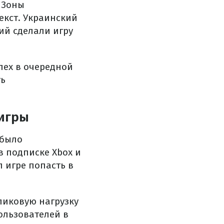
 Зоны
екст. Украинский
ий сделали игру
пех в очередной
ть
 игры
 было
в подписке Xbox и
л игре попасть в
пиковую нагрузку
ользователей в