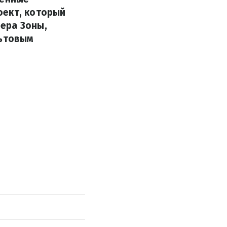
оект, который
ера Зоны,
льтовым