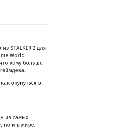
лиз STALKER 2 для
ame World
 что кому больше
 геймдева.
 как окунуться в
ин из самых
 но и в мире.