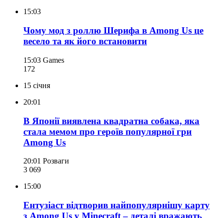
15:03
Чому мод з роллю Шерифа в Among Us це
весело та як його встановити
15:03
Games
172
15 січня
20:01
В Японії виявлена квадратна собака, яка
стала мемом про героїв популярної гри
Among Us
20:01
Розваги
3 069
15:00
Ентузіаст відтворив найпопулярнішу карту
з Among Us у Minecraft – деталі вражають