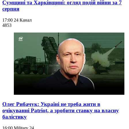
Сумщині та Харківщині: огляд подій війни за 7
серпня
17:00
24 Канал
485
3
Олег Рибачук: Україні не треба жити в
очікуванні Patriot, а зробити ставку на власну
балістику
16:00
Military 24