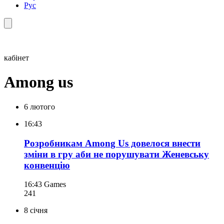
Рус
кабінет
Among us
6 лютого
16:43
Розробникам Among Us довелося внести
зміни в гру аби не порушувати Женевську
конвенцію
16:43
Games
241
8 січня