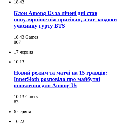
18:43
Клон Among Us за лічені дні став
популярніше ніж оригінал, а все завдяки
учаснику гурту BTS
18:43
Games
807
17 червня
10:13
Новий режим та матчі на 15 гравців:
InnerSloth розповіла про майбутні
оновлення для Among Us
10:13
Games
63
6 червня
16:22