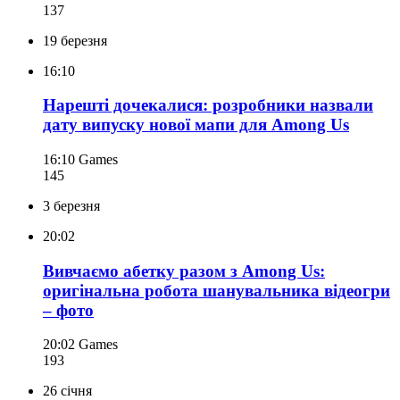
137
19 березня
16:10
Нарешті дочекалися: розробники назвали
дату випуску нової мапи для Among Us
16:10
Games
145
3 березня
20:02
Вивчаємо абетку разом з Among Us:
оригінальна робота шанувальника відеогри
– фото
20:02
Games
193
26 січня