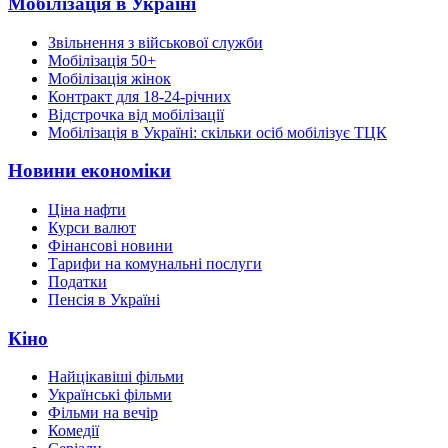
Мобілізація в Україні
Звільнення з військової служби
Мобілізація 50+
Мобілізація жінок
Контракт для 18-24-річних
Відстрочка від мобілізації
Мобілізація в Україні: скільки осіб мобілізує ТЦК
Новини економіки
Ціна нафти
Курси валют
Фінансові новини
Тарифи на комунальні послуги
Податки
Пенсія в Україні
Кіно
Найцікавіші фільми
Українські фільми
Фільми на вечір
Комедії