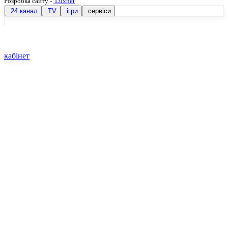
Розробка сайту
-
Luxnet
24 канал
TV
ігри
сервіси
кабінет