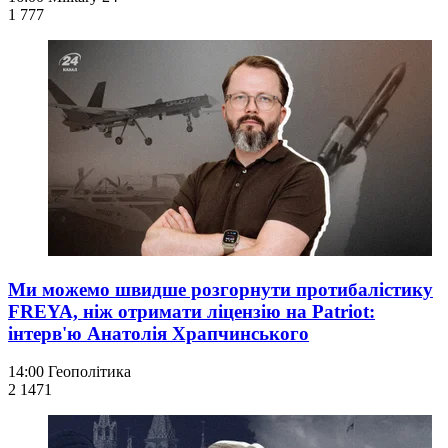
1 777
Ми можемо швидше розгорнути протибалістику
FREYA, ніж отримати ліцензію на Patriot:
інтерв'ю Анатолія Храпчинського
14:00
Геополітика
2 147
1