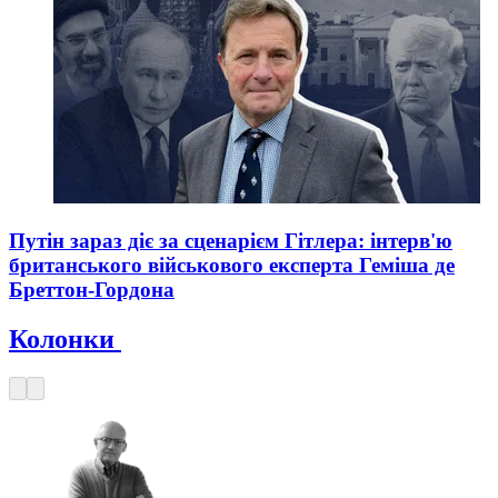
Путін зараз діє за сценарієм Гітлера: інтерв'ю
британського військового експерта Геміша де
Бреттон-Гордона
Колонки