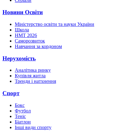
Серіали
Новини Освіти
Міністерство освіти та науки України
Школа
НМТ 2026
Саморозвиток
Навчання за кордоном
Нерухомість
Аналітика ринку
Купівля житла
Тренди і натхнення
Спорт
Бокс
Футбол
Теніс
Біатлон
Інші види спорту