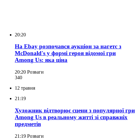
20:20
На Ebay розпочався аукціон за нагетс з
McDonald's у формі героя відомої гри
Among Us: яка ціна
20:20
Розваги
340
12 травня
21:19
Художник відтворює сцени з популярної гри
Among Us в реальному житті зі справжніх
предметів
21:19
Розваги