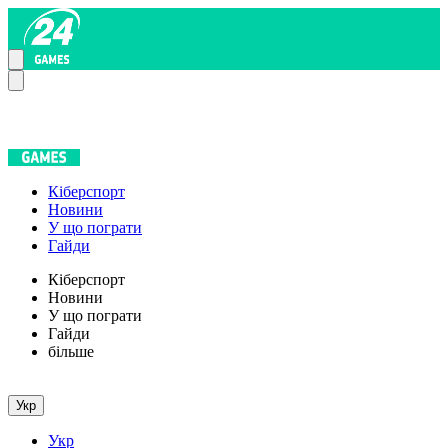
Кіберспорт
Новини
У що пограти
Гайди
Кіберспорт
Новини
У що пограти
Гайди
більше
Укр
Укр