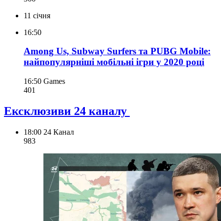
11 січня
16:50
Among Us, Subway Surfers та PUBG Mobile:
найпопулярніші мобільні ігри у 2020 році
16:50
Games
401
Ексклюзиви 24 каналу
18:00
24 Канал
983