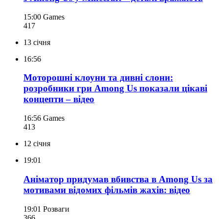
15:00
Games
417
13 січня
16:56
Моторошні клоуни та дивні слони:
розробники гри Among Us показали цікаві
концепти – відео
16:56
Games
413
12 січня
19:01
Аніматор придумав вбивства в Among Us за
мотивами відомих фільмів жахів: відео
19:01
Розваги
366