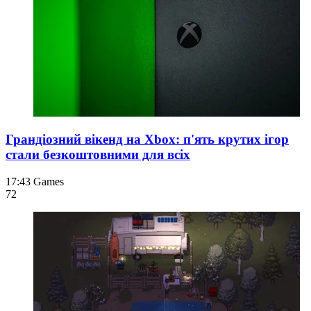
Грандіозний вікенд на Xbox: п'ять крутих ігор
стали безкоштовними для всіх
17:43
Games
72