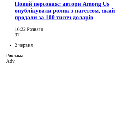
Новий персонаж: автори Among Us
опублікували ролик з нагетсом, який
продали за 100 тисяч доларів
16:22
Розваги
97
2 червня
Реклама
Adv